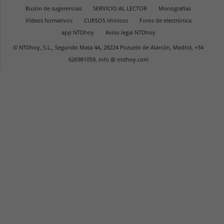
Buzón de sugerencias
SERVICIO AL LECTOR
Monografías
Vídeos formativos
CURSOS técnicos
Foros de electrónica
app NTDhoy
Aviso legal NTDhoy
© NTDhoy, S.L., Segundo Mata 4A, 28224 Pozuelo de Alarcón, Madrid, +34
626981059, info @ ntdhoy.com