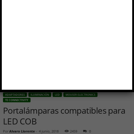
Inicio
Adaptadores
Portalámparas compatibles para LED COB
ADAPTADORES
ILUMINACIÓN
LED
MOUSER ELECTRONICS
TE CONNECTIVITY
Portalámparas compatibles para
LED COB
Por
Alvaro Llorente
-
4 junio, 2018
2459
0