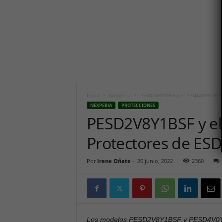
i
c
o
h
o
y
.
c
o
m
Inicio
Nexperia
PESD2V8Y1BSF y el PESD4V0Y1BCSF
NEXPERIA
PROTECCIONES
PESD2V8Y1BSF y e
Protectores de ES
Por
Irene Oñate
-
20 junio, 2022
2360
Los modelos PESD2V8Y1BSF y PESD4V0Y1B