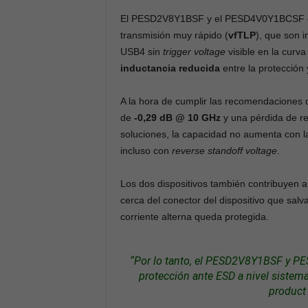
El PESD2V8Y1BSF y el PESD4V0Y1BCSF of
transmisión muy rápido (
vfTLP
), que son i
USB4 sin
trigger voltage
visible en la curv
inductancia reducida
entre la protección 
A la hora de cumplir las recomendaciones d
de
-0,29 dB @ 10 GHz
y una pérdida de r
soluciones, la capacidad no aumenta con l
incluso con
reverse standoff voltage
.
Los dos dispositivos también contribuyen a
cerca del conector del dispositivo que sal
corriente alterna queda protegida.
“Por lo tanto, el PESD2V8Y1BSF y P
protección ante ESD a nivel sistem
product