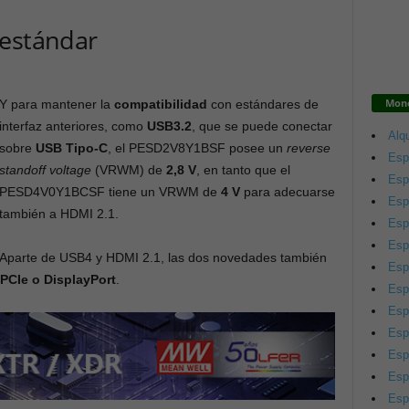
 estándar
Mono
Y para mantener la
compatibilidad
con estándares de
interfaz anteriores, como
USB3.2
, que se puede conectar
Alqu
sobre
USB Tipo-C
, el PESD2V8Y1BSF posee un
reverse
Esp
standoff voltage
(VRWM) de
2,8 V
, en tanto que el
Esp
PESD4V0Y1BCSF tiene un VRWM de
4 V
para adecuarse
Esp
también a HDMI 2.1.
Esp
Esp
Aparte de USB4 y HDMI 2.1, las dos novedades también
Esp
PCIe o DisplayPort
.
Esp
Esp
Esp
Esp
Esp
Esp