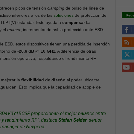
recen picos de tensión
clamping
de pulso de línea de
Rede
ncluso inferiores a los de las
soluciones
de protección de
a TLP I(V) estándar. Esto ayuda a
compensar la
y el
retimer
, incrementando así la protección ante ESD.
e ESD, estos dispositivos tienen una pérdida de inserción
etorno de
-20,6 dB @ 10 GHz
. A diferencia de otras
a tensión operativa, respaldando el rendimiento RF
 mejorar la
flexibilidad de diseño
al poder ubicarse
vaguardan. Esto implica que la capacidad de acople de
ESD4V0Y1BCSF proporcionan el mejor balance entre
a y rendimiento RF”, destaca
Stefan Seider
, senior
 manager de Nexperia.