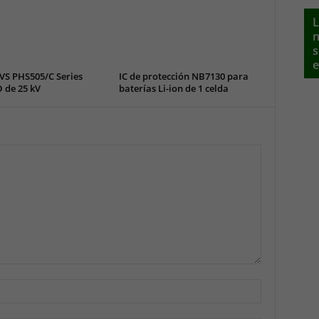
L
n
s
e
VS PHS505/C Series
IC de protección NB7130 para
 de 25 kV
baterías Li-ion de 1 celda