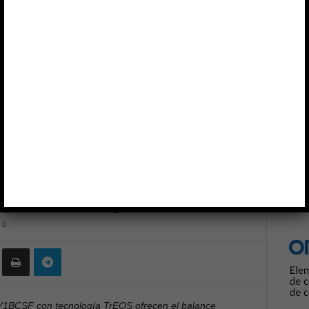
 Protectores de ESD para USB4 y HDMI 2.1
Anun
l PESD4V0Y1BCSF
D para USB4 y HDMI 2.1
0
CSF con tecnología TrEOS ofrecen el balance