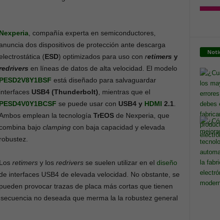
Nexperia
, compañía experta en semiconductores,
anuncia dos dispositivos de protección ante descarga
Noti
electrostática (
ESD
) optimizados para uso con
r
etimers
y
redrivers
en líneas de datos de alta velocidad. El modelo
PESD2V8Y1BSF
está diseñado para salvaguardar
interfaces
USB4 (Thunderbolt)
, mientras que el
PESD4V0Y1BCSF
se puede usar con
USB4 y
HDMI
2.1
.
Ambos emplean la tecnología
TrEOS
de Nexperia, que
combina bajo
clamping
con baja capacidad y elevada
robustez.
Los
retimers
y los
redrivers
se suelen utilizar en el
diseño
de interfaces USB4 de elevada velocidad. No obstante, se
pueden provocar trazas de placa más cortas que tienen
nsecuencia no deseada que merma la la robustez general