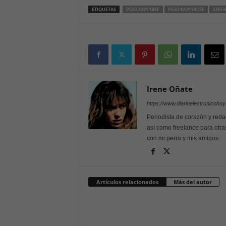
ETIQUETAS
PESD2V8Y1BSF
PESD4V0Y1BCSF
STEFA
Irene Oñate
https://www.diarioelectronicoho
Periodista de corazón y reda
así como freelance para otra
con mi perro y mis amigos.
Artículos relacionados
Más del autor