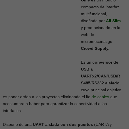
Ollie
es un módulo
compacto de interfaz
multifuncional,
diseñado por
Ali Slim
y promocionado en la
web de
micromecenazgo
Crowd Supply.
Es un
conversor de
USB a
UARTx2/CAN/USB/R
S485/RS232 aislado
,
cuyo principal objetivo
es poner orden a los proyectos eliminando el lío
de cables
que
acostumbra a haber para garantizar la conectividad a las
interfaces.
Dispone de una
UART aislada con dos puertos
(UARTA y