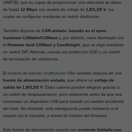
UARTB), que es capaz de proporcionar una velocidad de datos
de hasta
12 Mbps
con niveles de voltaje de
1,8/3,3/5 V
, los
cuales se configuran mediante un
switch
deslizante.
También dispone de
CAN aislado, basado en el
open
hardware
CANable/CANtact
y, por defecto, viene
flasheado
con
el
firmware
dual CANtact y Candlelight
, que se elige mediante
un
switch
DIP. Además, cuenta con protección ESD y un
switch
de terminación de resistencia.
El
módulo de interfaz multifunción Ollie
también dispone de una
fuente de alimentación aislada
, que ofrece un
voltaje de
salida de 1,8/3,3/5 V
. Estos valores pueden elegirse gracias a
un
switch
de desplazamiento, pero solamente antes de que sea
conectado un dispositivo USB para impedir un cambio accidental
del nivel. No obstante, esta salvaguarda puede sortearse si el
usuario así lo necesita, a través de
hackeo
del
firmware
.
Esta fuente de alimentación cuenta con
corriente limitada con