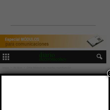
Inicio
Ali Slim
Ollie Módulo de interfaz multifunción