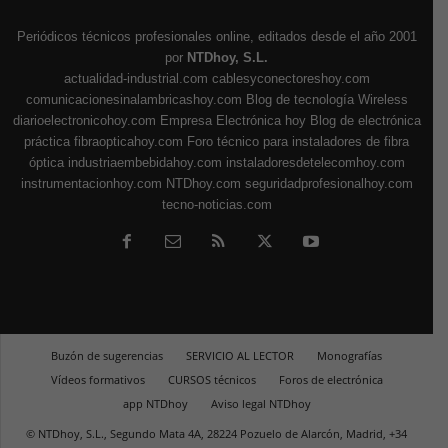
Periódicos técnicos profesionales online, editados desde el año 2001
por
NTDhoy, S.L.
actualidad-industrial.com
cablesyconectoreshoy.com
comunicacionesinalambricashoy.com
Blog de tecnología Wireless
diarioelectronicohoy.com
Empresa Electrónica hoy
Blog de electrónica
práctica
fibraopticahoy.com
Foro técnico para instaladores de fibra
óptica
industriaembebidahoy.com
instaladoresdetelecomhoy.com
instrumentacionhoy.com
NTDhoy.com
seguridadprofesionalhoy.com
tecno-noticias.com
Buzón de sugerencias
SERVICIO AL LECTOR
Monografías
Vídeos formativos
CURSOS técnicos
Foros de electrónica
app NTDhoy
Aviso legal NTDhoy
© NTDhoy, S.L., Segundo Mata 4A, 28224 Pozuelo de Alarcón, Madrid, +34