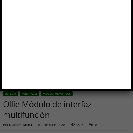
ALI SLIM
INTERFACES
VÍDEOS FORMATIVOS
Ollie Módulo de interfaz
multifunción
Por
Guillem Alsina
-
10 diciembre, 2020
3805
0