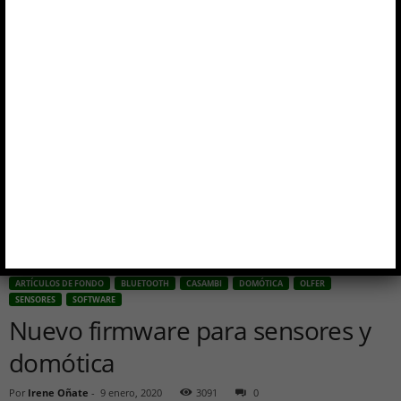
Inicio
Artículos de fondo
Nuevo firmware para sensores y domótica
ARTÍCULOS DE FONDO
BLUETOOTH
CASAMBI
DOMÓTICA
OLFER
SENSORES
SOFTWARE
Nuevo firmware para sensores y
domótica
Por
Irene Oñate
-
9 enero, 2020
3091
0