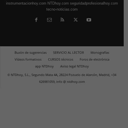
instrumentacionhoy.com
NTDhoy.com
seguridadprofesionalhoy.com
tecno-noticias.com
Buzón de sugerencias
SERVICIO AL LECTOR
Monografías
Vídeos formativos
CURSOS técnicos
Foros de electrónica
app NTDhoy
Aviso legal NTDhoy
© NTDhoy, S.L., Segundo Mata 4A, 28224 Pozuelo de Alarcón, Madrid, +34
626981059, info @ ntdhoy.com