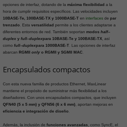
opciones de interfaz, dotando de la
máxima flexibilidad
a la
hora de cumplir requisitos específicos. Las velocidades incluyen
10BASE-Te, 100BASE-TX
y
1000BASE-T
en
interfaces
de
par
trenzado
. Esta
versatilidad
permite a los clientes adaptarse a
diferentes entornos de red. También soportan
modos
half
–
duplex
y
full
–
duplex
pa
r
a
10BASE-Te
y
100BASE-TX
, así
como
full
–
duplex
pa
r
a
1000BASE-T
. Las opciones de interfaz
abarcan
RGMII
only
o RGMII
y
SGMII MAC
.
Encapsulados compactos
Con esta nueva familia de productos Ethernet, MaxLinear
mantiene el propósito de suministrar más flexibilidad a los
diseñadores. Con unos encapsulados compactos, que incluyen
QFN40
(
5 x 5 mm
) y
QFN56
(
6 x 6 mm
)
, aportan mejoras en
eficiencia e integración de diseño
.
Además, la inclusión de
funciones avanzadas
, como SyncE, el