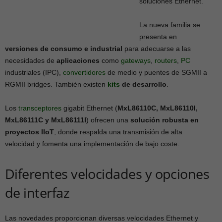
soluciones Ethernet.
La nueva familia se
presenta en
versiones de consumo e industrial
para adecuarse a las
necesidades de
aplicaciones
como
gateways
,
routers
,
PC
industriales (IPC),
convertidores
de medio y puentes de SGMII a
RGMII bridges. También existen
kits
de desarrollo
.
Los
transceptores
gigabit Ethernet (
MxL86110C, MxL86110I,
MxL86111C
y
MxL86111I
) ofrecen una
solución robusta en
proyectos IIoT
, donde respalda una transmisión de alta
velocidad y fomenta una implementación de bajo coste.
Diferentes velocidades y opciones
de interfaz
Las novedades proporcionan diversas velocidades Ethernet y