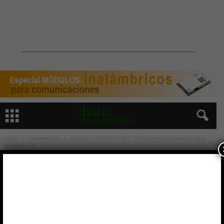
Inicio
Componentes
activos
MxL8611x PHY 1G Ethernet monopuerto para
proyectos IoT