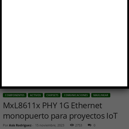
COMPONENTES
ACTIVOS
CHIPSETS
COMUNICACIONES
MAXLINEAR
MxL8611x PHY 1G Ethernet
monopuerto para proyectos IoT
Por
Asis Rodriguez
-
15 noviembre, 2023
2753
0