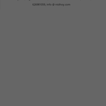
626981059, info @ ntdhoy.com