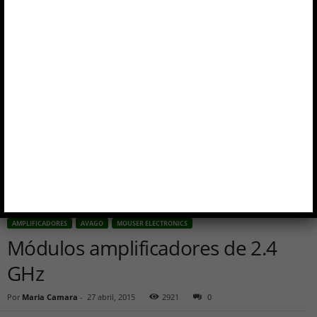
AMPLIFICADORES
AVAGO
MOUSER ELECTRONICS
Módulos amplificadores de 2.4
GHz
Por
Maria Camara
-
27 abril, 2015
2921
0