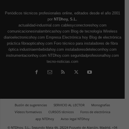
Periódicos técnicos profesionales online, editados desde el año 2001
por
NTDhoy, S.L.
actualidad-industrial.com
cablesyconectoreshoy.com
comunicacionesinalambricashoy.com
Blog de tecnología Wireless
diarioelectronicohoy.com
Empresa Electrónica hoy
Blog de electrónica
práctica
fibraopticahoy.com
Foro técnico para instaladores de fibra
óptica
industriaembebidahoy.com
instaladoresdetelecomhoy.com
instrumentacionhoy.com
NTDhoy.com
seguridadprofesionalhoy.com
tecno-noticias.com
Buzón de sugerencias
SERVICIO AL LECTOR
Monografías
Vídeos formativos
CURSOS técnicos
Foros de electrónica
app NTDhoy
Aviso legal NTDhoy
© NTDhoy, S.L., Segundo Mata 4A, 28224 Pozuelo de Alarcón, Madrid, +34