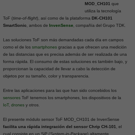
MOD_CH101
que
utiliza la tecnología
ToF (
time-of-flight
), así como de la plataforma
DK-CH101
SmartSonic
, ambos de
InvenSense
, compañía del Grupo TDK.
Las soluciones ToF son más demandadas cada día en campos
como el de los
smartphones
gracias a que ofrecen una medición
de las distancias que es precisa además de ser realizada de una
forma rápida. El consumo de estas soluciones es también bajo, y
proporcionan la capacidad de llevar a cabo la detección de
objetos por su tamaño, color y transparencia.
Entre las aplicaciones para las que han sido concebidos los
sensores
ToF tenemos los smartphones, los dispositivos de la
IoT
,
drones
y otros.
El presente módulo sensor ToF MOD_CH101 de InvenSense
facilita una rápida integración del sensor Chrip CH-101
, el
cual consiste en un SiP (
System-in-Package
) altamente