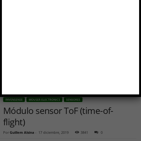
Inicio
InvenSense
Módulo sensor ToF (time-of-flight)
INVENSENSE
MOUSER ELECTRONICS
SENSORES
Módulo sensor ToF (time-of-
flight)
Por
Guillem Alsina
-
17 diciembre, 2019
3841
0