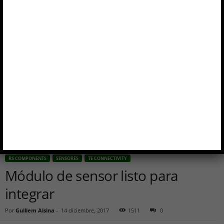
Inicio
RS Components
Módulo de sensor listo para integrar
RS COMPONENTS
SENSORES
TE CONNECTIVITY
Módulo de sensor listo para
integrar
Por
Guillem Alsina
-
14 diciembre, 2017
1511
0