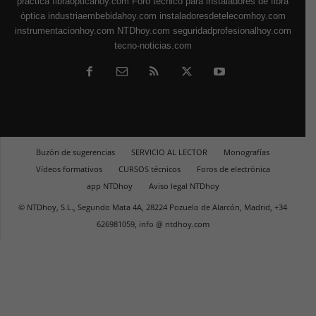
práctica
fibraopticahoy.com
Foro técnico para instaladores de fibra
óptica
industriaembebidahoy.com
instaladoresdetelecomhoy.com
instrumentacionhoy.com
NTDhoy.com
seguridadprofesionalhoy.com
tecno-noticias.com
Buzón de sugerencias
SERVICIO AL LECTOR
Monografías
Vídeos formativos
CURSOS técnicos
Foros de electrónica
app NTDhoy
Aviso legal NTDhoy
© NTDhoy, S.L., Segundo Mata 4A, 28224 Pozuelo de Alarcón, Madrid, +34
626981059, info @ ntdhoy.com