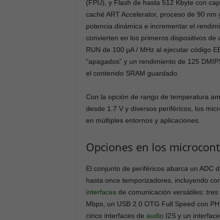
(FPU), y Flash de hasta 512 Kbyte con ca
caché ART Accelerator, proceso de 90 nm y
potencia dinámica e incrementar el rendi
convierten en los primeros dispositivos d
RUN de 100 µA / MHz al ejecutar código E
“apagados” y un rendimiento de 125 DMIP
el contenido SRAM guardado.
Con la opción de rango de temperatura amp
desde 1.7 V y diversos periféricos, los m
en múltiples entornos y aplicaciones.
Opciones en los microcon
El conjunto de periféricos abarca un ADC d
hasta once temporizadores, incluyendo cont
interfaces
de comunicación versátiles: tre
Mbps, un USB 2.0 OTG Full Speed con P
cinco interfaces de
audio
I2S y un interfa