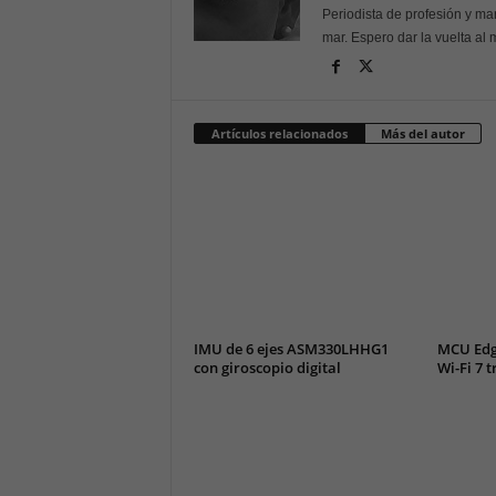
Periodista de profesión y mar
mar. Espero dar la vuelta al
Artículos relacionados
Más del autor
IMU de 6 ejes ASM330LHHG1
MCU Edg
con giroscopio digital
Wi-Fi 7 