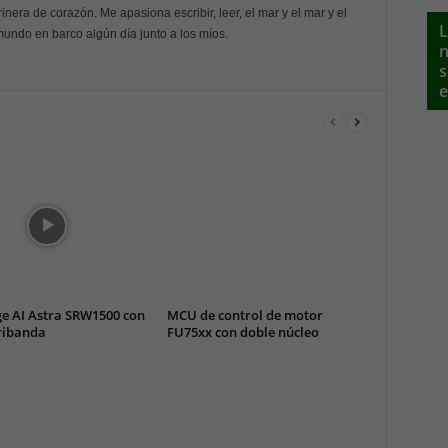
inera de corazón. Me apasiona escribir, leer, el mar y el mar y el
L
 mundo en barco algún día junto a los míos.
n
s
e
e AI Astra SRW1500 con
MCU de control de motor
tribanda
FU75xx con doble núcleo