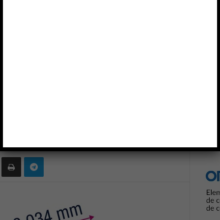
ra Smartphones
Anun
EFONÍA
s para Smartphones
0