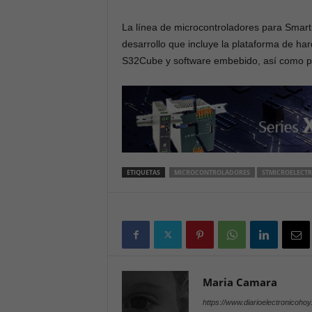
La línea de microcontroladores para Smar
desarrollo que incluye la plataforma de h
S32Cube y software embebido, así como po
ETIQUETAS
MICROCONTROLADORES
STMICROELECT
Maria Camara
https://www.diarioelectronicoho