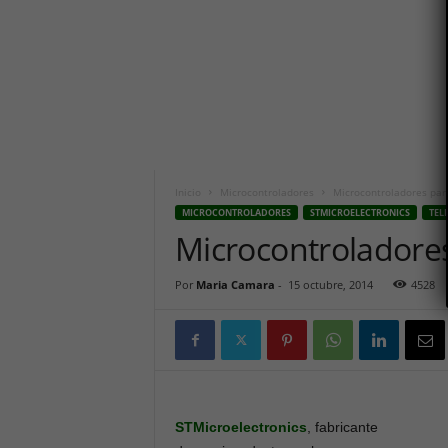
i
c
o
h
o
y
.
c
o
m
Inicio
Microcontroladores
Microcontroladores pa
MICROCONTROLADORES
STMICROELECTRONICS
TEL
Microcontroladore
Por
Maria Camara
-
15 octubre, 2014
4528
STMicroelectronics
, fabricante