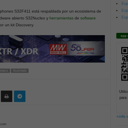
Esp
Esp
tphones S32F411 está respaldada por un ecosistema de
Esp
ardware abierto S32Nucleo y
herramientas
de
software
r un kit Discovery.
app 
RONICS
TELEFONÍA
Utili
para 
+info 
y.com