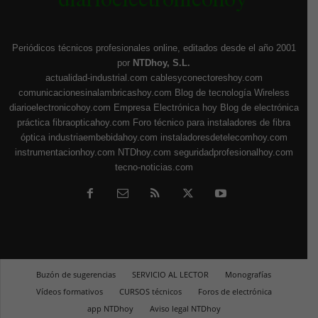
Periódicos técnicos profesionales online, editados desde el año 2001
por
NTDhoy, S.L.
actualidad-industrial.com
cablesyconectoreshoy.com
comunicacionesinalambricashoy.com
Blog de tecnología Wireless
diarioelectronicohoy.com
Empresa Electrónica hoy
Blog de electrónica
práctica
fibraopticahoy.com
Foro técnico para instaladores de fibra
óptica
industriaembebidahoy.com
instaladoresdetelecomhoy.com
instrumentacionhoy.com
NTDhoy.com
seguridadprofesionalhoy.com
tecno-noticias.com
Buzón de sugerencias
SERVICIO AL LECTOR
Monografías
Vídeos formativos
CURSOS técnicos
Foros de electrónica
app NTDhoy
Aviso legal NTDhoy