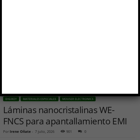
Inicio
Digikey
Láminas nanocristalinas WE-FNCS para apantallamiento EMI
DIGIKEY
MATERIALES ESPECIALES
MOUSER ELECTRONICS
Láminas nanocristalinas WE-
FNCS para apantallamiento EMI
Por
Irene Oñate
-
7 julio, 2026
901
0