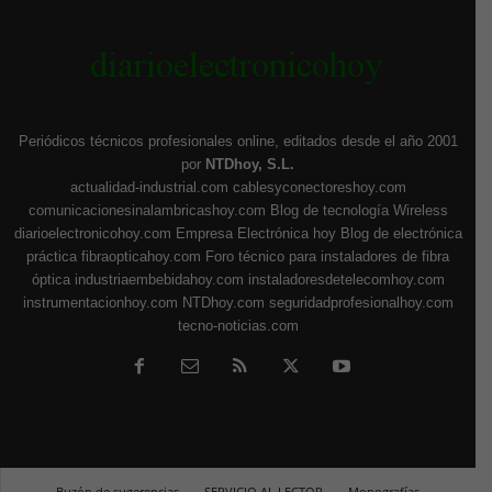
Periódicos técnicos profesionales online, editados desde el año 2001
por
NTDhoy, S.L.
actualidad-industrial.com
cablesyconectoreshoy.com
comunicacionesinalambricashoy.com
Blog de tecnología Wireless
diarioelectronicohoy.com
Empresa Electrónica hoy
Blog de electrónica
práctica
fibraopticahoy.com
Foro técnico para instaladores de fibra
óptica
industriaembebidahoy.com
instaladoresdetelecomhoy.com
instrumentacionhoy.com
NTDhoy.com
seguridadprofesionalhoy.com
tecno-noticias.com
Buzón de sugerencias
SERVICIO AL LECTOR
Monografías