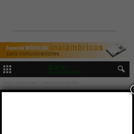
Inicio
Componentes
Interruptor pulsador IP67