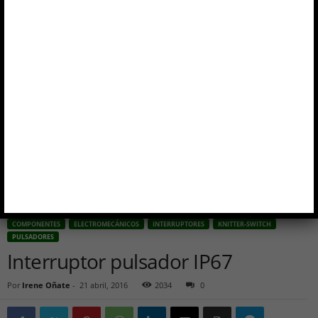
COMPONENTES
ELECTROMECÁNICOS
INTERRUPTORES
KNITTER-SWITCH
PULSADORES
Interruptor pulsador IP67
Por
Irene Oñate
-
21 abril, 2016
2034
0