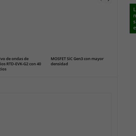
L
n
s
e
ivo de ondas de
MOSFET SiC Gen3 con mayor
ios RTD-EVK-G2 con 40
densidad
tios