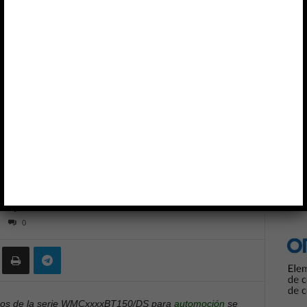
WMCxxxxBT150/DS para automoción
Anun
NÉTICOS
SUMIDA
antallados
 para automoción
0
dos de la serie WMCxxxxBT150/DS para
automoción
se