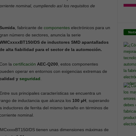
orriente nominal, cumpliendo así los requisitos de
Sumida
, fabricante de
componentes
electrónicos para un
Noti
gran número de sectores, anuncia la serie
WMCxxxxBT150/DS de inductores SMD apantallados
de alta fiabilidad para el sector de la automoción.
Con la
certificación
AEC-Q200
, estos componentes
pueden operar en entornos con exigencias extremas de
calidad y
seguridad
.
Entre sus principales características se encuentra un
rango de inductancia que alcanza los
100 µH
, superando
a inductores de ferrita del mismo tamaño en términos de
corriente nominal.
 WMCxxxxBT150/DS tienen unas dimensiones máximas de