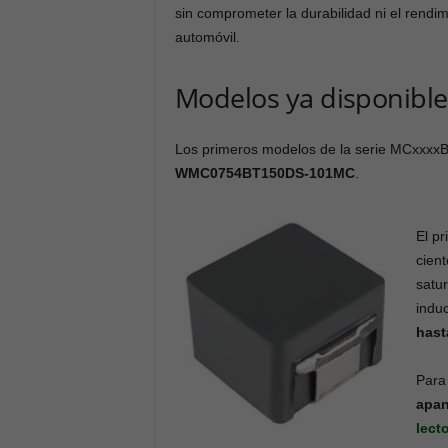
sin comprometer la durabilidad ni el rendimi
automóvil.
Modelos ya disponible
Los primeros modelos de la serie MCxxxx
WMC0754BT150DS-101MC
.
El p
cien
satu
indu
hast
Para
apan
lect