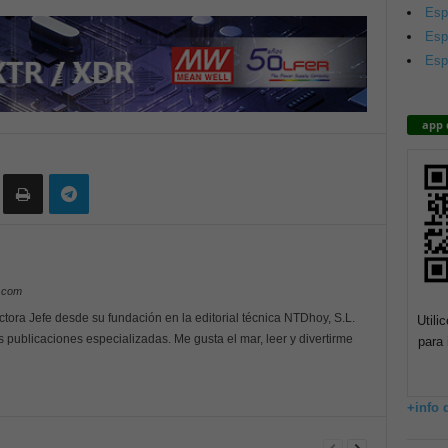
Esp
Esp
Esp
app 
y.com
ctora Jefe desde su fundación en la editorial técnica NTDhoy, S.L.
Utili
s publicaciones especializadas. Me gusta el mar, leer y divertirme
para 
+info 