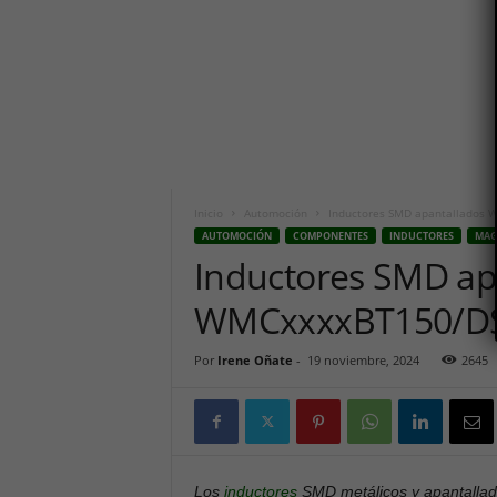
i
c
o
h
o
y
.
c
o
m
Inicio
Automoción
Inductores SMD apantallados 
AUTOMOCIÓN
COMPONENTES
INDUCTORES
MAG
Inductores SMD ap
WMCxxxxBT150/DS
Por
Irene Oñate
-
19 noviembre, 2024
2645
Los
inductores
SMD metálicos y apantalla