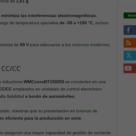
rencia de
1,61 g
.
Rede
e
minimiza las interferencias electromagnéticas
,
 rango de temperatura operativa
de -55 a +150 °C,
incluso
bsoluta de
50 V
para adecuarse a los
sistemas
modernos
s CC/CC
os inductores
WMCxxxxBT150/DS
se convierten en una
CC/CC
empleados en unidades de control electrónico
lta fiabilidad
a bordo de automóviles
.
tizado, mientras que su presentación en
bobinas
de
ro eficiente para la producción en serie
.
icos aseguran una mayor capacidad de gestión de corriente