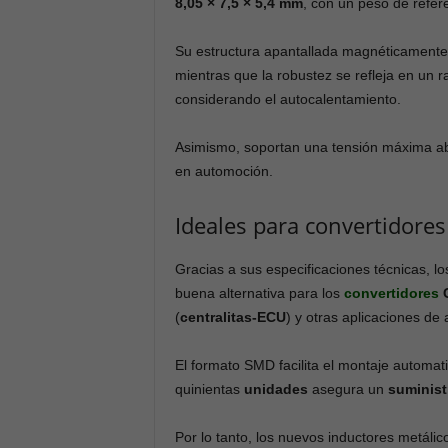
8,05 × 7,5 × 5,4 mm
, con un peso de refe
Su estructura apantallada magnéticament
mientras que la robustez se refleja en un
considerando el autocalentamiento.
Asimismo, soportan una tensión máxima a
en automoción.
Ideales para convertidore
Gracias a sus especificaciones técnicas, l
buena alternativa para los
convertidores
(
centralitas-ECU
) y otras aplicaciones de a
El formato SMD facilita el montaje automa
quinientas
unidades
asegura un
suminist
Por lo tanto, los nuevos inductores metál