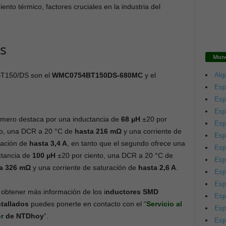
ento térmico, factores cruciales en la industria del
s
Mono
Alqu
BT150/DS son el
WMC0754BT150DS-680MC
y el
Esp
Esp
Esp
rimero destaca por una inductancia de
68 µH
±20 por
Esp
to, una DCR a 20 °C de
hasta 216 mΩ
y una corriente de
Esp
ración de
hasta 3,4 A
, en tanto que el segundo ofrece una
Esp
ctancia de
100 µH
±20 por ciento, una DCR a 20 °C de
Esp
a 326 mΩ
y una corriente de saturación de
hasta 2,6 A
.
Esp
Esp
 obtener más información de los i
nductores SMD
Esp
tallados
puedes ponerte en contacto con el “
Servicio al
Esp
or
de NTDhoy
”.
Esp