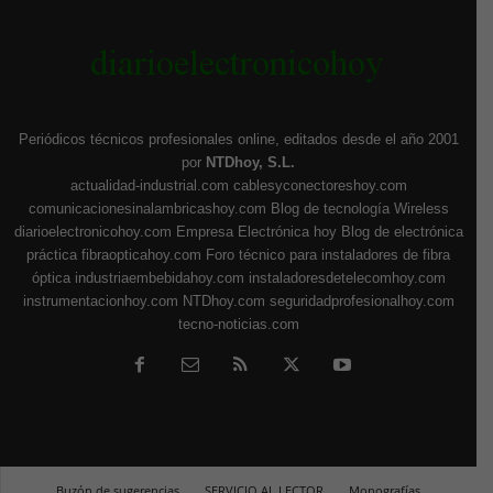
Periódicos técnicos profesionales online, editados desde el año 2001
por
NTDhoy, S.L.
actualidad-industrial.com
cablesyconectoreshoy.com
comunicacionesinalambricashoy.com
Blog de tecnología Wireless
diarioelectronicohoy.com
Empresa Electrónica hoy
Blog de electrónica
práctica
fibraopticahoy.com
Foro técnico para instaladores de fibra
óptica
industriaembebidahoy.com
instaladoresdetelecomhoy.com
instrumentacionhoy.com
NTDhoy.com
seguridadprofesionalhoy.com
tecno-noticias.com
Buzón de sugerencias
SERVICIO AL LECTOR
Monografías