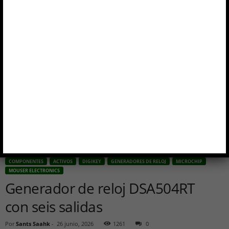
COMPONENTES
ACTIVOS
DIGIKEY
GENERADORES DE RELOJ
MICROCHIP
MOUSER ELECTRONICS
Generador de reloj DSA504RT
con seis salidas
Por
Sants Saahk
-
26 junio, 2026
1261
0