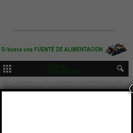
Inicio
Componentes
activos
Generador de reloj DSA504RT con seis salidas