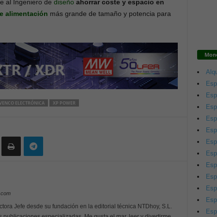
ce al Ingeniero de
diseño
ahorrar coste y espacio en
e alimentación
más grande de tamaño y potencia para
Mono
Alqu
Esp
Esp
VENCO ELECTRÓNICA
XP POWER
Esp
Esp
Esp
Esp
Esp
Esp
Esp
Esp
y.com
Esp
ctora Jefe desde su fundación en la editorial técnica NTDhoy, S.L.
Esp
s publicaciones especializadas. Me gusta el mar, leer y divertirme