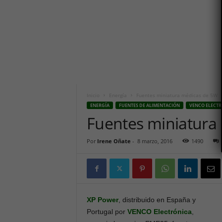
i
c
o
h
o
y
.
c
o
m
Inicio
Energía
Fuentes miniatura médicas de 5W
ENERGÍA
FUENTES DE ALIMENTACIÓN
VENCO ELECT
Fuentes miniatura
Por
Irene Oñate
-
8 marzo, 2016
1490
XP Power
, distribuido en España y
Portugal por
VENCO
Electrónica
,