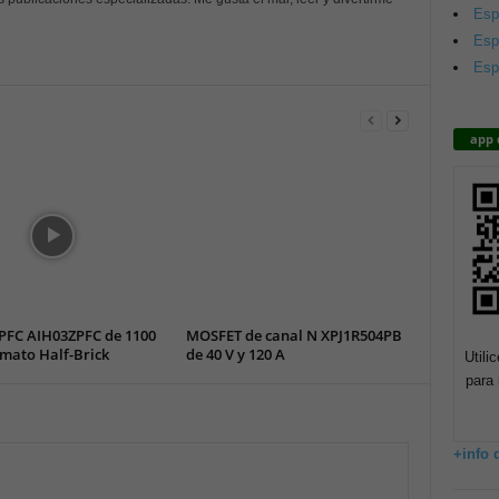
Esp
Esp
Esp
app 
PFC AIH03ZPFC de 1100
MOSFET de canal N XPJ1R504PB
mato Half-Brick
de 40 V y 120 A
Utili
para 
+info 