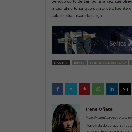
período corto de tiempo, a la vez aue ofre
placa
al no tener que utilizar otra
fuente d
cubrir estos picos de carga.
ETIQUETAS
ENERGÍA
FUENTES DE ALIMENTACIÓN
Irene Oñate
https://www.diarioelectronicoho
Periodista de corazón y reda
así como freelance para otra