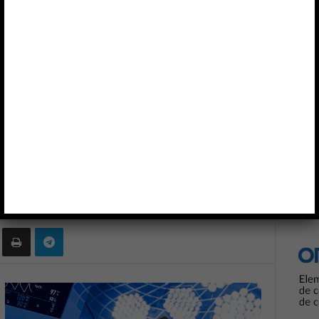
Anun
RÓNICA
XP POWER
 médicas de 5W
0