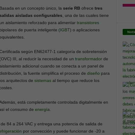
Basada en un concepto único, la
serie RB
ofrece
tres
salidas aisladas configurables
, una de las cuales tiene
un aislamiento reforzado para alimentar
transistores
bipolares de puerta inteligente (
IGBT
) o aplicaciones
Noti
equivalentes.
Certificada según EN62477-1 categoría de sobretensión
(OVC) III, al reducir la necesidad de un
transformador
de
aislamiento adicional cuando se conecta a un panel de
distribución, la fuente simplifica el proceso de
diseño
para
los arquitectos de
sistemas
al tiempo que reduce los
costes.
Además, está completamente controlada digitalmente en
 así el consumo de
energía
.
a de 84 a 264 VAC y entrega una potencia de salida de
efrigeración
por convección y puede funcionar de -20 a