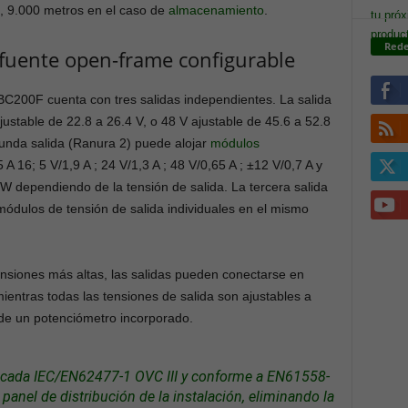
s, 9.000 metros en el caso de
almacenamiento
.
Rede
a fuente open-frame configurable
BC200F cuenta con tres salidas independientes. La salida
justable de 22.8 a 26.4 V, o 48 V ajustable de 45.6 a 52.8
unda salida (Ranura 2) puede alojar
módulos
 A 16; 5 V/1,9 A ; 24 V/1,3 A ; 48 V/0,65 A ; ±12 V/0,7 A y
W dependiendo de la tensión de salida. La tercera salida
módulos de tensión de salida individuales en el mismo
nsiones más altas, las salidas pueden conectarse en
mientras todas las tensiones de salida son ajustables a
 de un potenciómetro incorporado.
ficada IEC/EN62477-1 OVC III y conforme a EN61558-
panel de distribución de la instalación, eliminando la