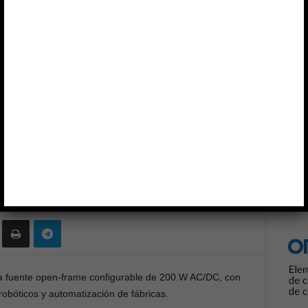
00 W
Anun
 configurable de 200 W
0
ra fuente open-frame configurable de 200 W AC/DC, con
robóticos y automatización de fábricas.