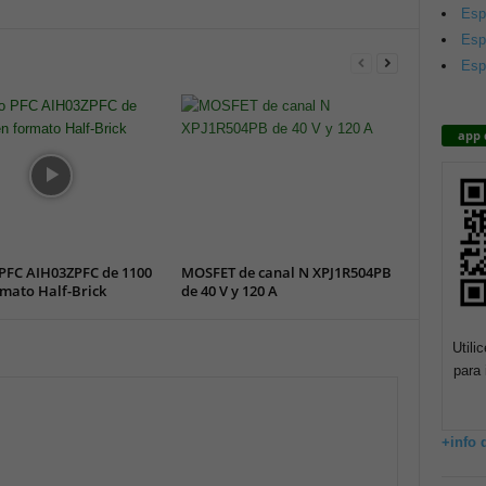
Esp
Esp
Esp
app 
PFC AIH03ZPFC de 1100
MOSFET de canal N XPJ1R504PB
mato Half-Brick
de 40 V y 120 A
Utili
para 
+info 