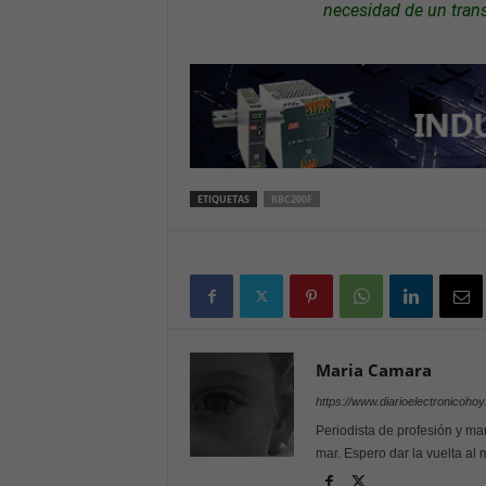
necesidad de un tran
ETIQUETAS
RBC200F
Maria Camara
https://www.diarioelectronicoho
Periodista de profesión y mar
mar. Espero dar la vuelta al