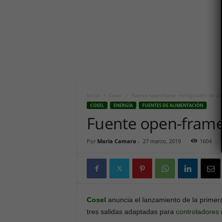
i
c
o
h
o
y
.
c
o
m
Inicio
Cosel
Fuente open-frame configurable de 2
COSEL
ENERGÍA
FUENTES DE ALIMENTACIÓN
Fuente open-frame
Por
Maria Camara
-
27 marzo, 2019
1604
Cosel
anuncia el lanzamiento de la prime
tres salidas adaptadas para
controladores