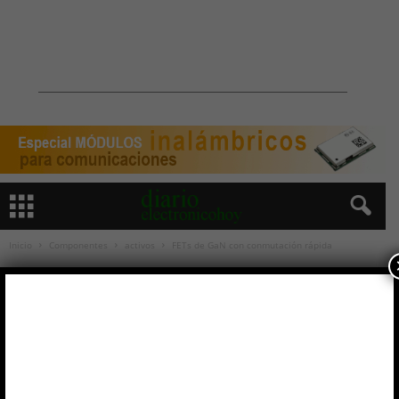
Inicio
Componentes
activos
FETs de GaN con conmutación rápida