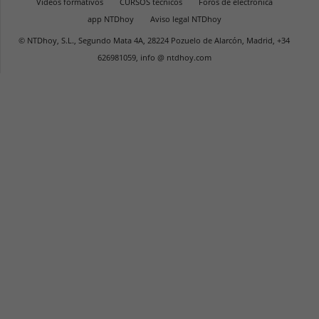
Vídeos formativos
CURSOS técnicos
Foros de electrónica
app NTDhoy
Aviso legal NTDhoy
© NTDhoy, S.L., Segundo Mata 4A, 28224 Pozuelo de Alarcón, Madrid, +34
626981059, info @ ntdhoy.com