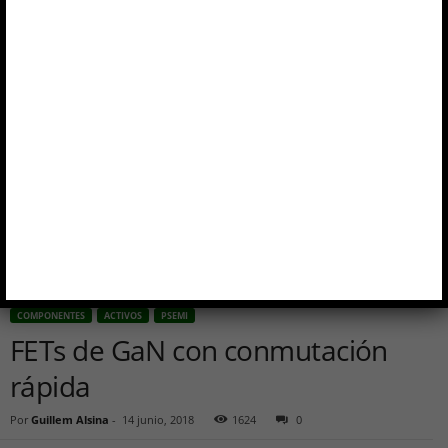
COMPONENTES
ACTIVOS
PSEMI
FETs de GaN con conmutación
rápida
Por
Guillem Alsina
-
14 junio, 2018
1624
0