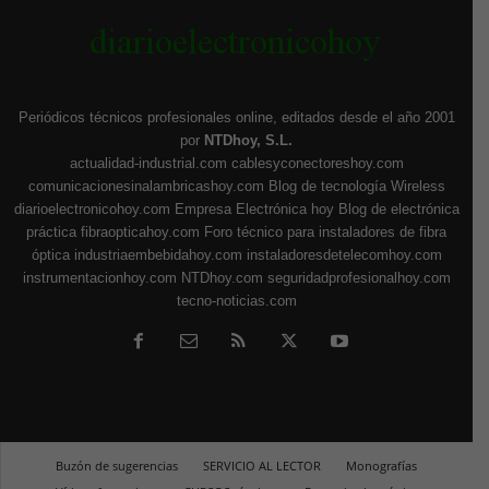
Periódicos técnicos profesionales online, editados desde el año 2001
por
NTDhoy, S.L.
actualidad-industrial.com
cablesyconectoreshoy.com
comunicacionesinalambricashoy.com
Blog de tecnología Wireless
diarioelectronicohoy.com
Empresa Electrónica hoy
Blog de electrónica
práctica
fibraopticahoy.com
Foro técnico para instaladores de fibra
óptica
industriaembebidahoy.com
instaladoresdetelecomhoy.com
instrumentacionhoy.com
NTDhoy.com
seguridadprofesionalhoy.com
tecno-noticias.com
Buzón de sugerencias
SERVICIO AL LECTOR
Monografías