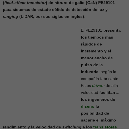
(
field-effect transistor
) de nitruro de galio (GaN) PE29101
para sistemas de estado sólido de detección de luz y
ranging
(LiDAR, por sus siglas en inglés)
.
El PE29101
presenta
los tiempos más
rápidos de
incremento y el
menor ancho de
pulso de la
industria
, según la
compañía fabricante.
Estos
drivers
de alta
velocidad
facilitan a
los ingenieros de
diseño
la
posibilidad de
sacarle el máximo
rendimiento y la velocidad de
switching
a los
transistores