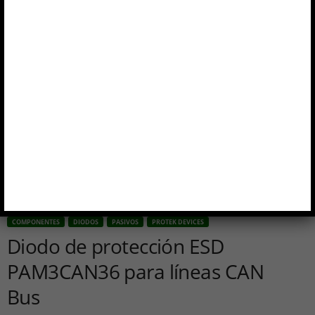
COMPONENTES
DIODOS
PASIVOS
PROTEK DEVICES
Diodo de protección ESD
PAM3CAN36 para líneas CAN
Bus