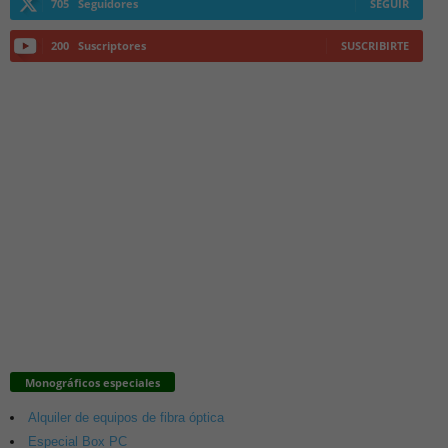
705
Seguidores
SEGUIR
200
Suscriptores
SUSCRIBIRTE
Monográficos especiales
Alquiler de equipos de fibra óptica
Especial Box PC