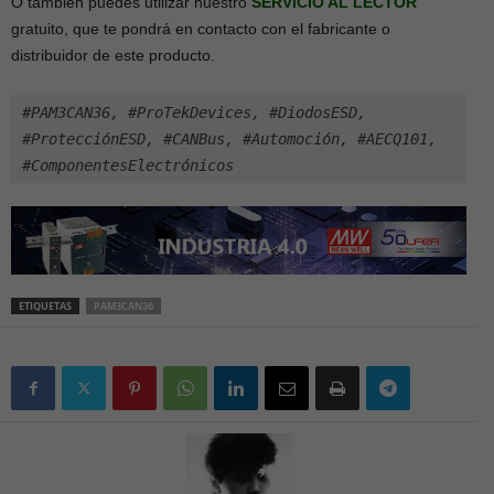
O también puedes utilizar nuestro
SERVICIO AL LECTOR
gratuito, que te pondrá en contacto con el fabricante o
distribuidor de este producto.
#PAM3CAN36, #ProTekDevices, #DiodosESD, 
#ProtecciónESD, #CANBus, #Automoción, #AECQ101, 
#ComponentesElectrónicos
ETIQUETAS
PAM3CAN36