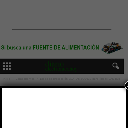
Inicio
Componentes
Diodo de protección ESD PAM3CAN36 para líneas CAN Bus