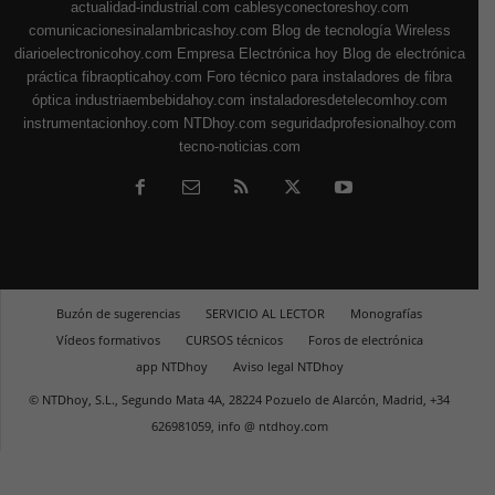
actualidad-industrial.com
cablesyconectoreshoy.com
comunicacionesinalambricashoy.com
Blog de tecnología Wireless
diarioelectronicohoy.com
Empresa Electrónica hoy
Blog de electrónica
práctica
fibraopticahoy.com
Foro técnico para instaladores de fibra
óptica
industriaembebidahoy.com
instaladoresdetelecomhoy.com
instrumentacionhoy.com
NTDhoy.com
seguridadprofesionalhoy.com
tecno-noticias.com
Buzón de sugerencias
SERVICIO AL LECTOR
Monografías
Vídeos formativos
CURSOS técnicos
Foros de electrónica
app NTDhoy
Aviso legal NTDhoy
© NTDhoy, S.L., Segundo Mata 4A, 28224 Pozuelo de Alarcón, Madrid, +34
626981059, info @ ntdhoy.com