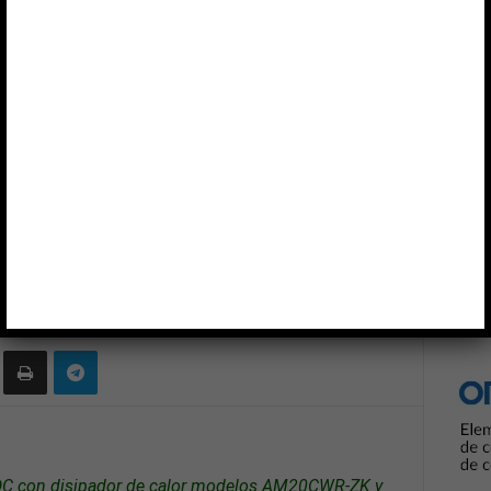
Anun
S
20 y 25 W DC-DC
7
0
DC con disipador de calor modelos AM20CWR-ZK y