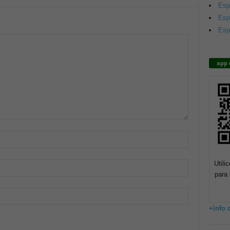
Esp
Esp
Esp
app 
Utili
para 
+info 