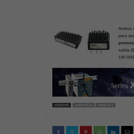
Ambos c
para aum
protecc
salida (
190.000
ETIQUETAS
AM20CWR-ZK
AM25EUW-Z