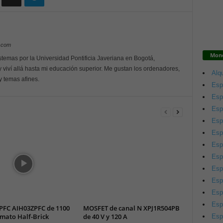
y.com
Mono
istemas por la Universidad Pontificia Javeriana en Bogotá,
 viví allá hasta mi educación superior. Me gustan los ordenadores,
Alqu
y temas afines.
Esp
Esp
Esp
Esp
Esp
Esp
Esp
Esp
Esp
Esp
Esp
PFC AIH03ZPFC de 1100
MOSFET de canal N XPJ1R504PB
mato Half-Brick
de 40 V y 120 A
Esp