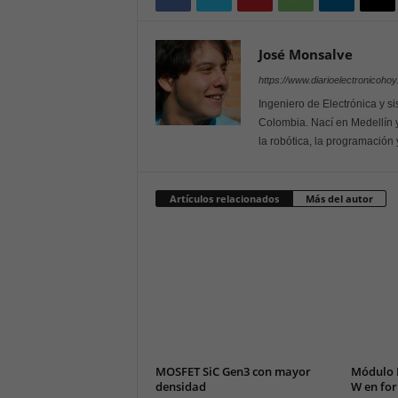
José Monsalve
https://www.diarioelectronicoho
Ingeniero de Electrónica y s
Colombia. Nací en Medellín y
la robótica, la programación 
Artículos relacionados
Más del autor
MOSFET SiC Gen3 con mayor
Módulo 
densidad
W en for