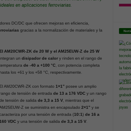
eales en aplicaciones ferroviarias.
dores DC/DC que ofrecen mejoras en eficiencia,
rroviarias
gracias a la normalización de materiales y la
Noti
El AM20CWR-ZK de 20 W y el AM25EUW-Z de 25 W
integran un
disipador de calor
y rinden en el rango de
temperatura
de -40 a +100 °C
, con potencia completa
hasta los +61 y los +58 °C, respectivamente.
El AM20CWR-ZK con formato
1×1”
posee un amplio
rango de tensión de entrada
de 13 a 176 VDC
y un rango
de tensión de salida
de 3,3 a 15 V
, mientras que el
AM25EUW-Z se suministra en encapsulado
2×1”
y se
caracteriza por una tensión de entrada (
10:1
)
de 16 a
160 VDC
y una tensión de salida
de 3,3 a 15 V
.