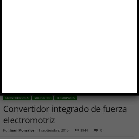
CONVERTIDORES
MICROCHIP
TERMOPARES
Convertidor integrado de fuerza
electromotriz
Por
Juan Monsalve
-
1 septiembre, 2015
1944
0