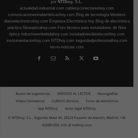
por
NTDhoy, S.L.
actualidad-industrial.com
cablesyconectoreshoy.com
comunicacionesinalambricashoy.com
Blog de tecnología Wireless
diarioelectronicohoy.com
Empresa Electrónica hoy
Blog de electrónica
práctica
fibraopticahoy.com
Foro técnico para instaladores de fibra
óptica
industriaembebidahoy.com
instaladoresdetelecomhoy.com
instrumentacionhoy.com
NTDhoy.com
seguridadprofesionalhoy.com
tecno-noticias.com
Buzón de sugerencias
SERVICIO AL LECTOR
Monografías
Vídeos formativos
CURSOS técnicos
Foros de electrónica
app NTDhoy
Aviso legal NTDhoy
© NTDhoy, S.L., Segundo Mata 4A, 28224 Pozuelo de Alarcón, Madrid, +34
626981059, info @ ntdhoy.com