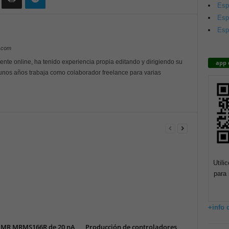
Esp
Esp
Esp
y.com
ente online, ha tenido experiencia propia editando y dirigiendo su
app 
unos años trabaja como colaborador freelance para varias
Utili
para 
+info 
AMR MRMS166R de 20 nA
Producción de controladores