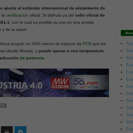
 se ajusta al estándar internacional de aislamiento de
e la
certificación
oficial. Sí disfruta ya del
sello oficial de
601-1
, con lo cual es posible su uso en una amplia
 y de la salud.
Mono
Alqu
ontinua ocupan un 34% menos de espacio de
PCB
que los
Esp
rman desde Murata, y
puede operar a una temperatura
Esp
 reducción
de potencia
.
Esp
Esp
Esp
Esp
Esp
Esp
NTS
Esp
Esp
Esp
Esp