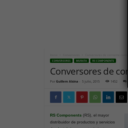
i
c
o
h
o
y
.
c
o
m
Inicio
Conversores
Conversores de corriente cont
CONVERSORES
MURATA
RS COMPONENTS
Conversores de cor
Por
Guillem Alsina
-
5 julio, 2015
1452
RS Components
(RS), el mayor
distribuidor de productos y servicios