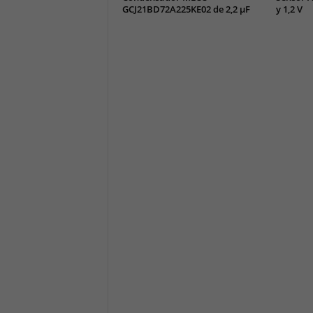
GCJ21BD72A225KE02 de 2,2 µF
y 1,2 V