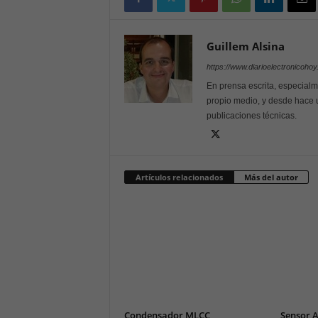
Guillem Alsina
https://www.diarioelectronicoho
En prensa escrita, especialm
propio medio, y desde hace 
publicaciones técnicas.
Artículos relacionados
Más del autor
Condensador MLCC
Sensor 