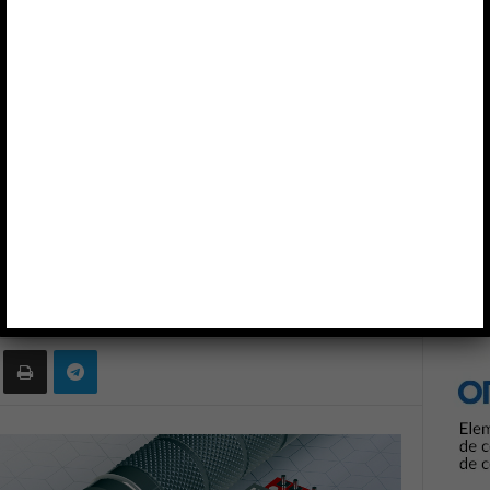
inua
Anun
riente continua
0