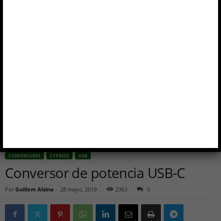
CONVERSORES
CYPRESS
USB
Conversor de potencia USB-C
Por
Guillem Alsina
-
28 mayo, 2019
2363
0