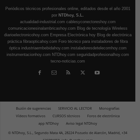
Periódicos técnicos profesionales online, editados desde el año 2001
por
NTDhoy, S.L.
actualidad-industrial.com
cablesyconectoreshoy.com
comunicacionesinalambricashoy.com
Blog de tecnología Wireless
diarioelectronicohoy.com
Empresa Electrónica hoy
Blog de electrónica
práctica
fibraopticahoy.com
Foro técnico para instaladores de fibra
óptica
industriaembebidahoy.com
instaladoresdetelecomhoy.com
instrumentacionhoy.com
NTDhoy.com
seguridadprofesionalhoy.com
tecno-noticias.com
Buzón de sugerencias
SERVICIO AL LECTOR
Monografías
Vídeos formativos
CURSOS técnicos
Foros de electrónica
app NTDhoy
Aviso legal NTDhoy
© NTDhoy, S.L., Segundo Mata 4A, 28224 Pozuelo de Alarcón, Madrid, +34