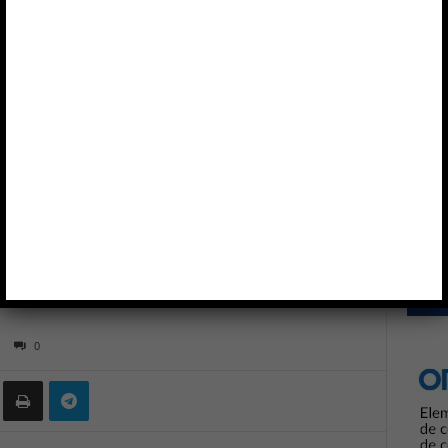
bombas de combustible en motocicletas
Anun
XIS
TRANSPORTES
bombas de combustible
0