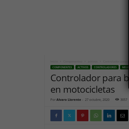
n
i
c
o
h
o
y
.
c
o
m
Inicio
Componentes
activos
Controlador para 
COMPONENTES
ACTIVOS
CONTROLADORES
MELE
Controlador para 
en motocicletas
Por
Alvaro Llorente
-
27 octubre, 2020
3057