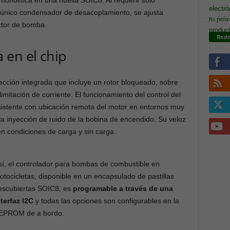
monolítica en una huella SOIC8. Al requerir sólo
n único condensador de desacoplamiento, se ajusta
ctor de bomba.
Rede
 en el chip
cción integrada que incluye un rotor bloqueado, sobre
limitación de corriente. El funcionamiento del control del
sistente con ubicación remota del motor en entornos muy
la inyección de ruido de la bobina de encendido. Su veloz
n condiciones de carga y sin carga.
sí, el controlador para bombas de combustible en
otocicletas, disponible en un encapsulado de pastillas
escubiertas SOIC8, es
programable a través de una
nterfaz I2C
y todas las opciones son configurables en la
EPROM de a bordo.