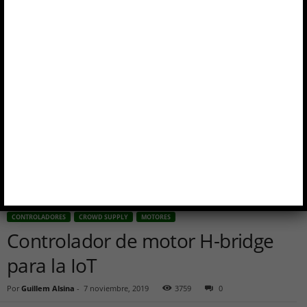
Inicio
Controladores
Controlador de motor H-bridge para la IoT
CONTROLADORES
CROWD SUPPLY
MOTORES
Controlador de motor H-bridge
para la IoT
Por
Guillem Alsina
-
7 noviembre, 2019
3759
0