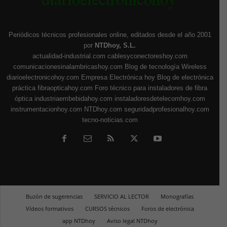
Periódicos técnicos profesionales online, editados desde el año 2001
por
NTDhoy, S.L.
actualidad-industrial.com
cablesyconectoreshoy.com
comunicacionesinalambricashoy.com
Blog de tecnología Wireless
diarioelectronicohoy.com
Empresa Electrónica hoy
Blog de electrónica
práctica
fibraopticahoy.com
Foro técnico para instaladores de fibra
óptica
industriaembebidahoy.com
instaladoresdetelecomhoy.com
instrumentacionhoy.com
NTDhoy.com
seguridadprofesionalhoy.com
tecno-noticias.com
Buzón de sugerencias
SERVICIO AL LECTOR
Monografías
Vídeos formativos
CURSOS técnicos
Foros de electrónica
app NTDhoy
Aviso legal NTDhoy