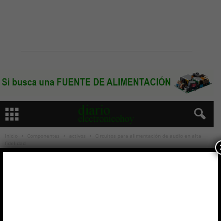
Inicio
Componentes
activos
Circuitos para alimentación de audio en alta
fidelidad