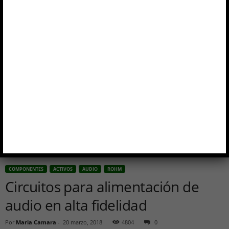
COMPONENTES
ACTIVOS
AUDIO
ROHM
Circuitos para alimentación de
audio en alta fidelidad
Por
Maria Camara
-
20 marzo, 2018
4804
0