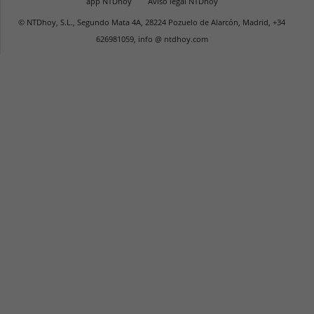
app NTDhoy
Aviso legal NTDhoy
© NTDhoy, S.L., Segundo Mata 4A, 28224 Pozuelo de Alarcón, Madrid, +34
626981059, info @ ntdhoy.com