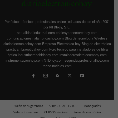
Periódicos técnicos profesionales online, editados desde el año 2001
por
NTDhoy, S.L.
actualidad-industrial.com
cablesyconectoreshoy.com
comunicacionesinalambricashoy.com
Blog de tecnología Wireless
diarioelectronicohoy.com
Empresa Electrónica hoy
Blog de electrónica
práctica
fibraopticahoy.com
Foro técnico para instaladores de fibra
óptica
industriaembebidahoy.com
instaladoresdetelecomhoy.com
instrumentacionhoy.com
NTDhoy.com
seguridadprofesionalhoy.com
tecno-noticias.com
Buzón de sugerencias
SERVICIO AL LECTOR
Monografías
Vídeos formativos
CURSOS técnicos
Foros de electrónica