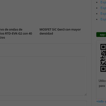
Esp
Esp
Esp
Esp
ivo de ondas de
MOSFET SiC Gen3 con mayor
ios RTD-EVK-G2 con 40
densidad
app 
tios
Utili
para 
+info 