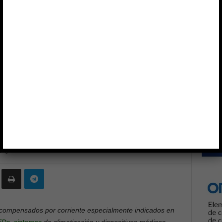
te
Anun
 ELECTRONICS
RS COMPONENTS
SCHAFFNER
dos por corriente
0
compensados por corriente especialmente indicados en