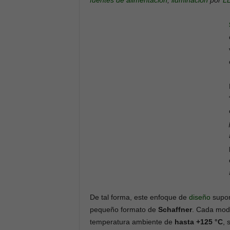
fuentes de alimentación
,
iluminación
por
L
De tal forma, este enfoque de
diseño
supon
pequeño formato de
Schaffner
. Cada mo
temperatura ambiente de
hasta +125 °C
, 