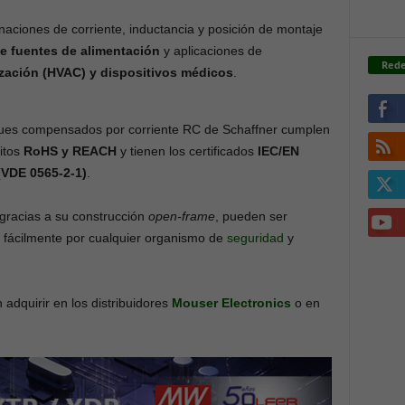
naciones de corriente, inductancia y posición de montaje
e fuentes de alimentación
y aplicaciones de
Rede
ización (HVAC) y dispositivos médicos
.
ues compensados por corriente RC de Schaffner cumplen
sitos
RoHS y REACH
y tienen los certificados
IEC/EN
(VDE 0565-2-1)
.
gracias a su construcción
open-frame
, pueden ser
 fácilmente por cualquier organismo de
seguridad
y
adquirir en los distribuidores
Mouser Electronics
o en