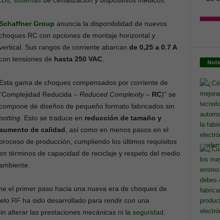
EDs
,
sistemas
de climatización y dispositivos médicos.
Schaffner Group
anuncia la disponibilidad de nuevos
choques RC con opciones de montaje horizontal y
vertical. Sus rangos de corriente abarcan
de 0,25 a 0.7 A
con tensiones de
hasta 250 VAC
.
Noti
Esta gama de choques compensados por corriente de
“Complejidad Reducida –
Reduced Complexity
–
RC
)” se
compone de diseños de pequeño formato fabricados sin
potting
. Esto se traduce en
reducción de tamaño y
aumento de calidad
, así como en menos pasos en el
proceso de producción, cumpliendo los últimos requisitos
en términos de capacidad de reciclaje y respeto del medio
ambiente.
e el primer paso hacia una nueva era de choques de
delo
RF
ha sido desarrollado para rendir con una
sin alterar las prestaciones mecánicas ni la
seguridad
.