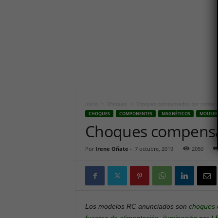
n
i
c
o
h
o
y
.
c
o
m
Inicio
Choques
Choques compensados por corrien
CHOQUES
COMPONENTES
MAGNÉTICOS
MOUSER
Choques compensa
Por
Irene Oñate
-
7 octubre, 2019
2050
Los modelos RC anunciados son
choques