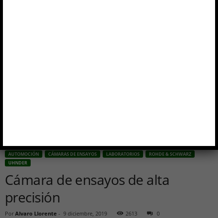
Inicio
Automoción
Cámara de ensayos de alta precisión
AUTOMOCIÓN
CÁMARAS DE ENSAYOS
LABORATORIOS
ROHDE & SCHWARZ
UHNDER
Cámara de ensayos de alta
precisión
Por
Alvaro Llorente
-
9 diciembre, 2019
2613
0