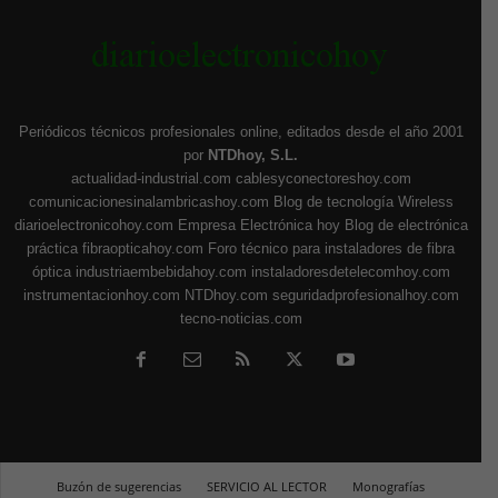
Periódicos técnicos profesionales online, editados desde el año 2001
por
NTDhoy, S.L.
actualidad-industrial.com
cablesyconectoreshoy.com
comunicacionesinalambricashoy.com
Blog de tecnología Wireless
diarioelectronicohoy.com
Empresa Electrónica hoy
Blog de electrónica
práctica
fibraopticahoy.com
Foro técnico para instaladores de fibra
óptica
industriaembebidahoy.com
instaladoresdetelecomhoy.com
instrumentacionhoy.com
NTDhoy.com
seguridadprofesionalhoy.com
tecno-noticias.com
Buzón de sugerencias
SERVICIO AL LECTOR
Monografías