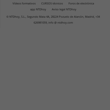
Vídeos formativos
CURSOS técnicos
Foros de electrónica
app NTDhoy
Aviso legal NTDhoy
© NTDhoy, S.L., Segundo Mata 4A, 28224 Pozuelo de Alarcón, Madrid, +34
626981059, info @ ntdhoy.com