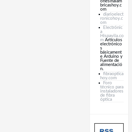
onesinalam
bricashoy.c
om
diarioelect
ronicohoy.c
om
Electrónic
a
Hispavila.co
m
Artículos
electrónico
s
básicament
e Arduino y
Fuente de
alimentació
n.
fibraoptica
hoy.com
Foro
técnico para
instaladores
de fibra
óptica
RSS