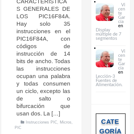
CARACTERÍSTICA
Vi
S GENERALES DE
cen
te
LOS PIC16F84A.
Gar
cía
Hay solo 35
en
instrucciones en el
Display
múltiple de 7
PIC16F84A, con
segmentos
códigos de
Vi
instrucción de 14
cen
te
bits de ancho. Todas
Gar
las instrucciones
cía
en
ocupan una palabra
Lección-3
Fuentes de
y todas consumen
Alimentación.
un ciclo, excepto las
de salto o
bifurcación que
usan dos. La […]
CATE
Instrucciones PIC
,
Micros
,
PIC
GORÍA