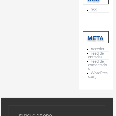
RSS
META
Acceder
Feed de
entradas
Feed de
comentario
s
WordPres
s.org