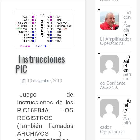
Vi
cen
te
Gar
cía
en
El Amplificador
Operacional
Instrucciones
D
ani
PIC
el
en
Sen
sor
10 diciembre, 2010
de Corriente
ACS712.
Juego de
Instrucciones de los
Ar
iel
PIC16F84A LOS
en
El
REGISTROS
Am
plifi
(También llamados
cador
Operacional
ARCHIVOS )