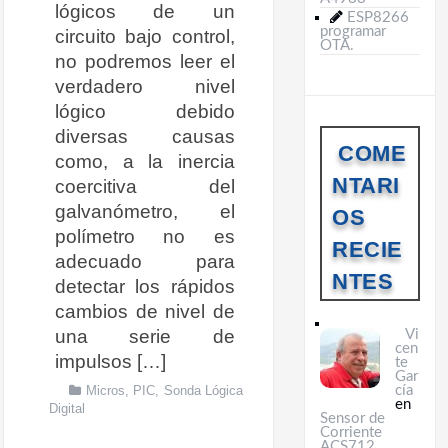
lógicos de un
ESP8266
programar
circuito bajo control,
OTA.
no podremos leer el
verdadero nivel
lógico debido
diversas causas
COME
como, a la inercia
NTARI
coercitiva del
galvanómetro, el
OS
polímetro no es
RECIE
adecuado para
NTES
detectar los rápidos
cambios de nivel de
una serie de
Vi
cen
impulsos […]
te
Gar
Micros
,
PIC
,
Sonda Lógica
cía
en
Digital
Sensor de
Corriente
ACS712.