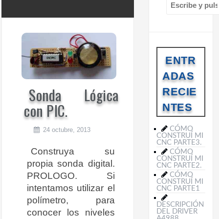
B
u
s
c
a
r
ENTR
:
ADAS
Sonda Lógica
RECIE
con PIC.
NTES
CÓMO
24 octubre, 2013
CONSTRUÍ MI
CNC PARTE3.
Construya su
CÓMO
CONSTRUÍ MI
propia sonda digital.
CNC PARTE2.
PROLOGO. Si
CÓMO
CONSTRUÍ MI
intentamos utilizar el
CNC PARTE1
polímetro, para
DESCRIPCIÓN
conocer los niveles
DEL DRIVER
A4988