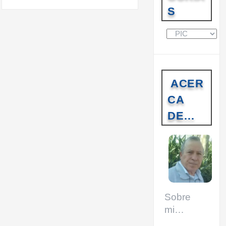
S
C
a
t
e
g
ACER
o
r
CA
í
DE…
a
s
Sobre
mi…