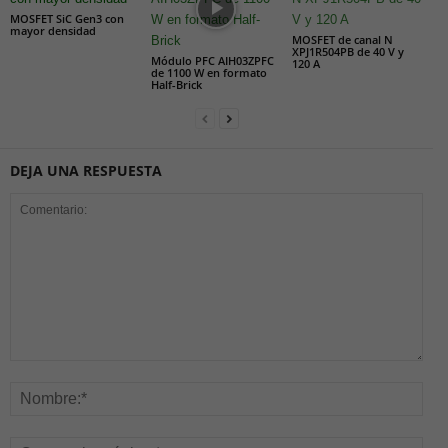
MOSFET SiC Gen3 con
mayor densidad
MOSFET de canal N
XPJ1R504PB de 40 V y
Módulo PFC AIH03ZPFC
120 A
de 1100 W en formato
Half-Brick
DEJA UNA RESPUESTA