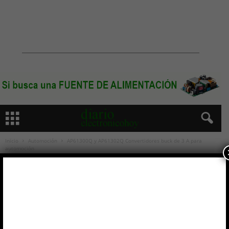
Inicio
Automoción
AP61300Q y AP61302Q Convertidores buck de 3 A para
automoción