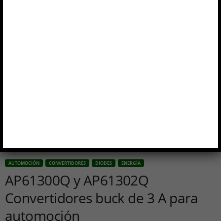
AUTOMOCIÓN
CONVERTIDORES
DIODES
ENERGÍA
AP61300Q y AP61302Q
Convertidores buck de 3 A para
automoción