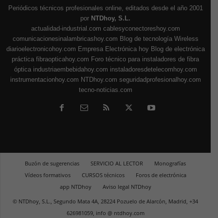
Periódicos técnicos profesionales online, editados desde el año 2001
por
NTDhoy, S.L.
actualidad-industrial.com
cablesyconectoreshoy.com
comunicacionesinalambricashoy.com
Blog de tecnología Wireless
diarioelectronicohoy.com
Empresa Electrónica hoy
Blog de electrónica
práctica
fibraopticahoy.com
Foro técnico para instaladores de fibra
óptica
industriaembebidahoy.com
instaladoresdetelecomhoy.com
instrumentacionhoy.com
NTDhoy.com
seguridadprofesionalhoy.com
tecno-noticias.com
Buzón de sugerencias
SERVICIO AL LECTOR
Monografías
Vídeos formativos
CURSOS técnicos
Foros de electrónica
app NTDhoy
Aviso legal NTDhoy
© NTDhoy, S.L., Segundo Mata 4A, 28224 Pozuelo de Alarcón, Madrid, +34
626981059, info @ ntdhoy.com