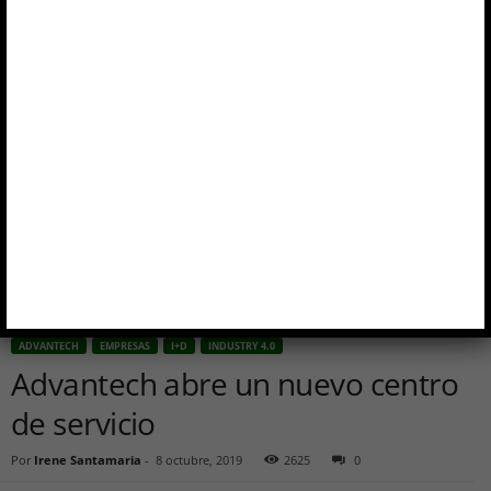
ADVANTECH
EMPRESAS
I+D
INDUSTRY 4.0
Advantech abre un nuevo centro
de servicio
Por
Irene Santamaria
-
8 octubre, 2019
2625
0