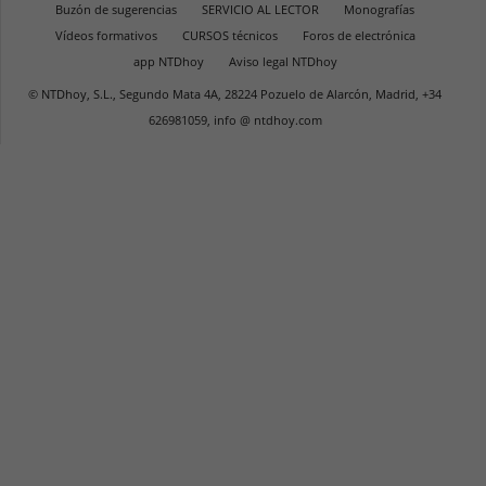
Buzón de sugerencias
SERVICIO AL LECTOR
Monografías
Vídeos formativos
CURSOS técnicos
Foros de electrónica
app NTDhoy
Aviso legal NTDhoy
© NTDhoy, S.L., Segundo Mata 4A, 28224 Pozuelo de Alarcón, Madrid, +34
626981059, info @ ntdhoy.com