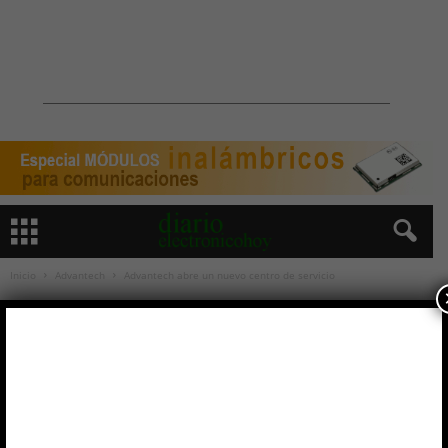
Inicio
Advantech
Advantech abre un nuevo centro de servicio