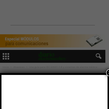
Inicio
Altavoces
Una guía para IEC 60601-1-8 y sistemas de alarma médica