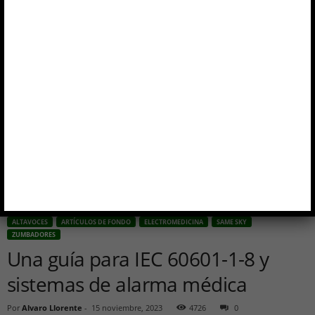
ALTAVOCES
ARTÍCULOS DE FONDO
ELECTROMEDICINA
SAME SKY
ZUMBADORES
Una guía para IEC 60601-1-8 y
sistemas de alarma médica
Por
Alvaro Llorente
-
15 noviembre, 2023
4726
0