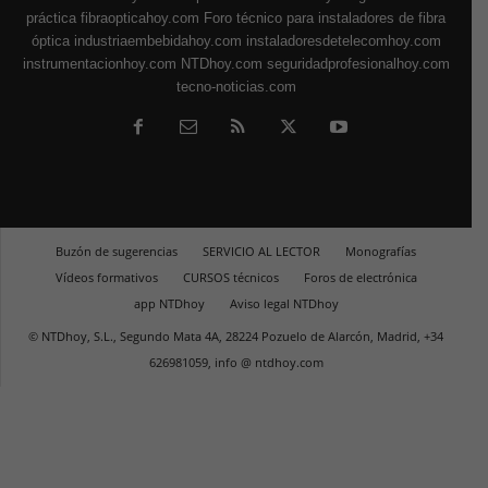
práctica
fibraopticahoy.com
Foro técnico para instaladores de fibra
óptica
industriaembebidahoy.com
instaladoresdetelecomhoy.com
instrumentacionhoy.com
NTDhoy.com
seguridadprofesionalhoy.com
tecno-noticias.com
Buzón de sugerencias
SERVICIO AL LECTOR
Monografías
Vídeos formativos
CURSOS técnicos
Foros de electrónica
app NTDhoy
Aviso legal NTDhoy
© NTDhoy, S.L., Segundo Mata 4A, 28224 Pozuelo de Alarcón, Madrid, +34
626981059, info @ ntdhoy.com