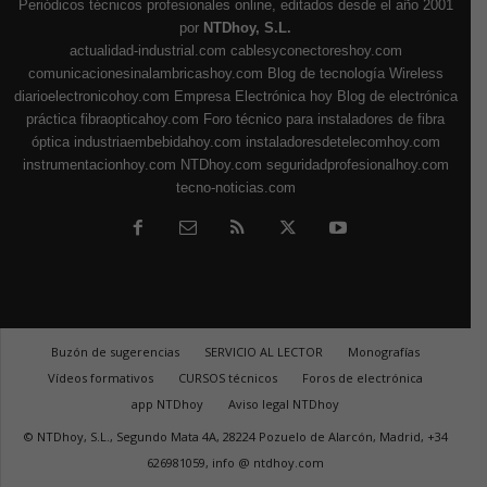
Periódicos técnicos profesionales online, editados desde el año 2001
por
NTDhoy, S.L.
actualidad-industrial.com
cablesyconectoreshoy.com
comunicacionesinalambricashoy.com
Blog de tecnología Wireless
diarioelectronicohoy.com
Empresa Electrónica hoy
Blog de electrónica
práctica
fibraopticahoy.com
Foro técnico para instaladores de fibra
óptica
industriaembebidahoy.com
instaladoresdetelecomhoy.com
instrumentacionhoy.com
NTDhoy.com
seguridadprofesionalhoy.com
tecno-noticias.com
Buzón de sugerencias
SERVICIO AL LECTOR
Monografías
Vídeos formativos
CURSOS técnicos
Foros de electrónica
app NTDhoy
Aviso legal NTDhoy
© NTDhoy, S.L., Segundo Mata 4A, 28224 Pozuelo de Alarcón, Madrid, +34
626981059, info @ ntdhoy.com