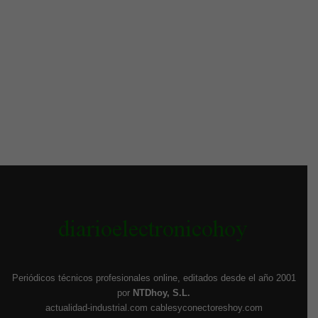
Periódicos técnicos profesionales online, editados desde el año 2001
por
NTDhoy, S.L.
actualidad-industrial.com
cablesyconectoreshoy.com