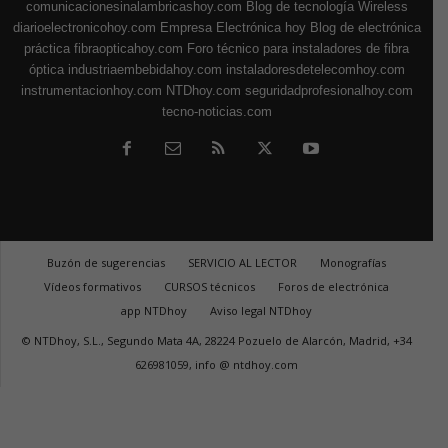
comunicacionesinalambricashoy.com
Blog de tecnología Wireless
diarioelectronicohoy.com
Empresa Electrónica hoy
Blog de electrónica
práctica
fibraopticahoy.com
Foro técnico para instaladores de fibra
óptica
industriaembebidahoy.com
instaladoresdetelecomhoy.com
instrumentacionhoy.com
NTDhoy.com
seguridadprofesionalhoy.com
tecno-noticias.com
Buzón de sugerencias
SERVICIO AL LECTOR
Monografías
Vídeos formativos
CURSOS técnicos
Foros de electrónica
app NTDhoy
Aviso legal NTDhoy
© NTDhoy, S.L., Segundo Mata 4A, 28224 Pozuelo de Alarcón, Madrid, +34
626981059, info @ ntdhoy.com