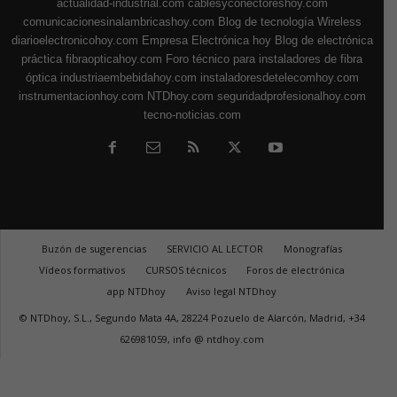
actualidad-industrial.com
cablesyconectoreshoy.com
comunicacionesinalambricashoy.com
Blog de tecnología Wireless
diarioelectronicohoy.com
Empresa Electrónica hoy
Blog de electrónica
práctica
fibraopticahoy.com
Foro técnico para instaladores de fibra
óptica
industriaembebidahoy.com
instaladoresdetelecomhoy.com
instrumentacionhoy.com
NTDhoy.com
seguridadprofesionalhoy.com
tecno-noticias.com
Buzón de sugerencias
SERVICIO AL LECTOR
Monografías
Vídeos formativos
CURSOS técnicos
Foros de electrónica
app NTDhoy
Aviso legal NTDhoy
© NTDhoy, S.L., Segundo Mata 4A, 28224 Pozuelo de Alarcón, Madrid, +34
626981059, info @ ntdhoy.com