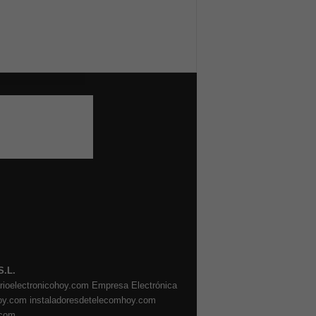
S.L.
arioelectronicohoy.com
Empresa Electrónica
oy.com
instaladoresdetelecomhoy.com
.com