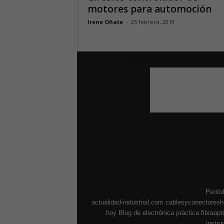
motores para automoción
Irene Oñate
-
25 febrero, 2019
Periód
actualidad-industrial.com
cablesyconectores
hoy
Blog de electrónica práctica
fibraop
instr