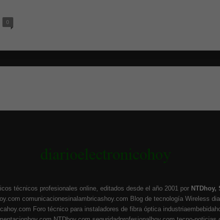
0
icos técnicos profesionales online, editados desde el año 2001 por
NTDhoy, 
hoy.com
comunicacionesinalambricashoy.com
Blog de tecnología Wireless
di
ticahoy.com
Foro técnico para instaladores de fibra óptica
industriaembebidah
umentacionhoy.com
NTDhoy.com
seguridadprofesionalhoy.com
tecno-noticias