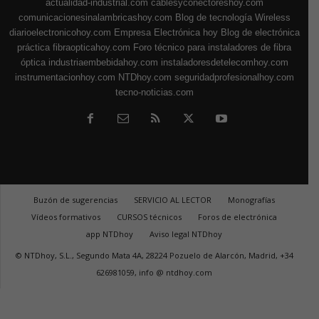
actualidad-industrial.com
cablesyconectoreshoy.com
comunicacionesinalambricashoy.com
Blog de tecnología Wireless
diarioelectronicohoy.com
Empresa Electrónica hoy
Blog de electrónica
práctica
fibraopticahoy.com
Foro técnico para instaladores de fibra
óptica
industriaembebidahoy.com
instaladoresdetelecomhoy.com
instrumentacionhoy.com
NTDhoy.com
seguridadprofesionalhoy.com
tecno-noticias.com
Buzón de sugerencias
SERVICIO AL LECTOR
Monografías
Vídeos formativos
CURSOS técnicos
Foros de electrónica
app NTDhoy
Aviso legal NTDhoy
© NTDhoy, S.L., Segundo Mata 4A, 28224 Pozuelo de Alarcón, Madrid, +34
626981059, info @ ntdhoy.com