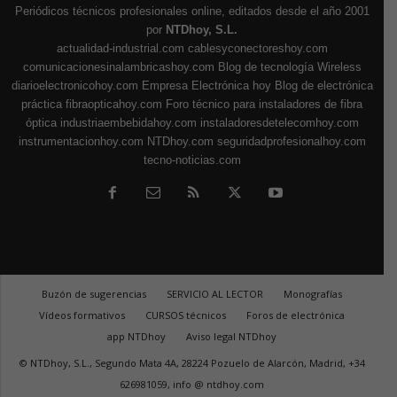
Periódicos técnicos profesionales online, editados desde el año 2001
por
NTDhoy, S.L.
actualidad-industrial.com
cablesyconectoreshoy.com
comunicacionesinalambricashoy.com
Blog de tecnología Wireless
diarioelectronicohoy.com
Empresa Electrónica hoy
Blog de electrónica
práctica
fibraopticahoy.com
Foro técnico para instaladores de fibra
óptica
industriaembebidahoy.com
instaladoresdetelecomhoy.com
instrumentacionhoy.com
NTDhoy.com
seguridadprofesionalhoy.com
tecno-noticias.com
Buzón de sugerencias
SERVICIO AL LECTOR
Monografías
Vídeos formativos
CURSOS técnicos
Foros de electrónica
app NTDhoy
Aviso legal NTDhoy
© NTDhoy, S.L., Segundo Mata 4A, 28224 Pozuelo de Alarcón, Madrid, +34
626981059, info @ ntdhoy.com