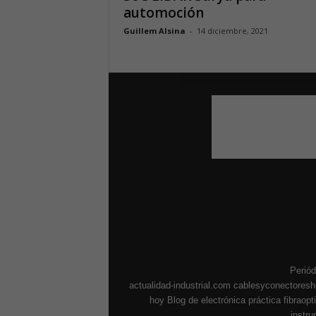
automoción
Guillem Alsina
-
14 diciembre, 2021
Periód
actualidad-industrial.com
cablesyconectores
hoy
Blog de electrónica práctica
fibraop
instr