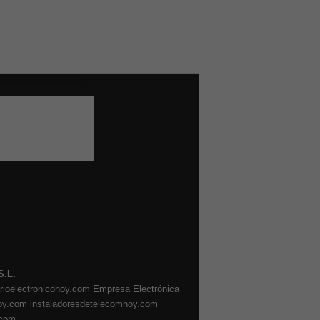
S.L.
arioelectronicohoy.com
Empresa Electrónica
oy.com
instaladoresdetelecomhoy.com
.com