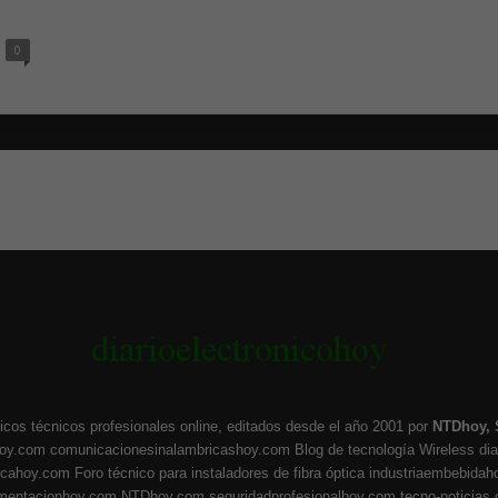
0
icos técnicos profesionales online, editados desde el año 2001 por
NTDhoy, 
hoy.com
comunicacionesinalambricashoy.com
Blog de tecnología Wireless
di
ticahoy.com
Foro técnico para instaladores de fibra óptica
industriaembebidah
umentacionhoy.com
NTDhoy.com
seguridadprofesionalhoy.com
tecno-noticias