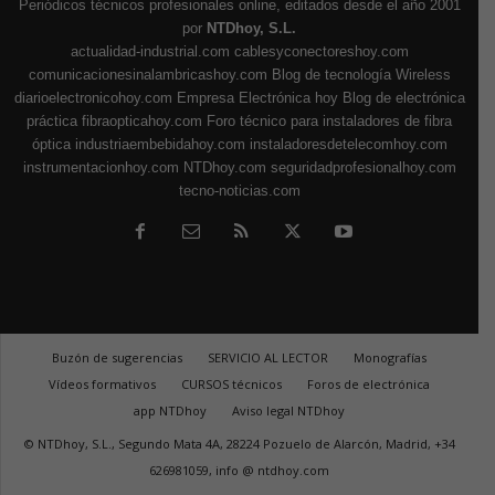
Periódicos técnicos profesionales online, editados desde el año 2001
por
NTDhoy, S.L.
actualidad-industrial.com
cablesyconectoreshoy.com
comunicacionesinalambricashoy.com
Blog de tecnología Wireless
diarioelectronicohoy.com
Empresa Electrónica hoy
Blog de electrónica
práctica
fibraopticahoy.com
Foro técnico para instaladores de fibra
óptica
industriaembebidahoy.com
instaladoresdetelecomhoy.com
instrumentacionhoy.com
NTDhoy.com
seguridadprofesionalhoy.com
tecno-noticias.com
Buzón de sugerencias
SERVICIO AL LECTOR
Monografías
Vídeos formativos
CURSOS técnicos
Foros de electrónica
app NTDhoy
Aviso legal NTDhoy
© NTDhoy, S.L., Segundo Mata 4A, 28224 Pozuelo de Alarcón, Madrid, +34
626981059, info @ ntdhoy.com