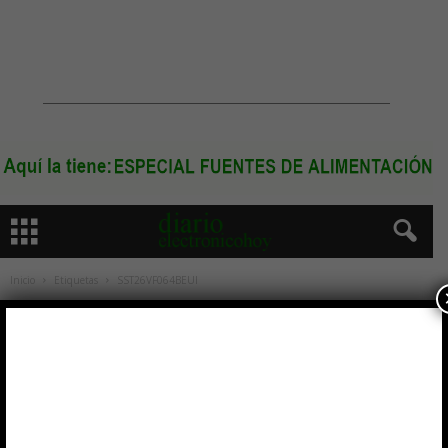
Inicio
Etiquetas
SST26VF064BEUI