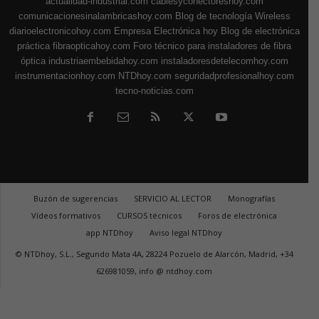
actualidad-industrial.com
cablesyconectoreshoy.com
comunicacionesinalambricashoy.com
Blog de tecnología Wireless
diarioelectronicohoy.com
Empresa Electrónica hoy
Blog de electrónica
práctica
fibraopticahoy.com
Foro técnico para instaladores de fibra
óptica
industriaembebidahoy.com
instaladoresdetelecomhoy.com
instrumentacionhoy.com
NTDhoy.com
seguridadprofesionalhoy.com
tecno-noticias.com
Buzón de sugerencias
SERVICIO AL LECTOR
Monografías
Vídeos formativos
CURSOS técnicos
Foros de electrónica
app NTDhoy
Aviso legal NTDhoy
© NTDhoy, S.L., Segundo Mata 4A, 28224 Pozuelo de Alarcón, Madrid, +34
626981059, info @ ntdhoy.com