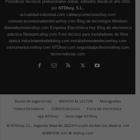
Periódicos técnicos profesionales online, editados desde el año 2001
por
NTDhoy, S.L.
actualidad-industrial.com
cablesyconectoreshoy.com
comunicacionesinalambricashoy.com
Blog de tecnología Wireless
diarioelectronicohoy.com
Empresa Electrónica hoy
Blog de electrónica
práctica
fibraopticahoy.com
Foro técnico para instaladores de fibra
óptica
industriaembebidahoy.com
instaladoresdetelecomhoy.com
instrumentacionhoy.com
NTDhoy.com
seguridadprofesionalhoy.com
tecno-noticias.com
Buzón de sugerencias
SERVICIO AL LECTOR
Monografías
Vídeos formativos
CURSOS técnicos
Foros de electrónica
app NTDhoy
Aviso legal NTDhoy
© NTDhoy, S.L., Segundo Mata 4A, 28224 Pozuelo de Alarcón, Madrid, +34
626981059, info @ ntdhoy.com