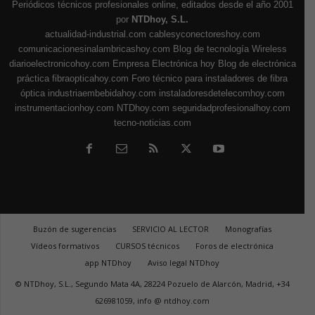
Periódicos técnicos profesionales online, editados desde el año 2001
por
NTDhoy, S.L.
actualidad-industrial.com
cablesyconectoreshoy.com
comunicacionesinalambricashoy.com
Blog de tecnología Wireless
diarioelectronicohoy.com
Empresa Electrónica hoy
Blog de electrónica
práctica
fibraopticahoy.com
Foro técnico para instaladores de fibra
óptica
industriaembebidahoy.com
instaladoresdetelecomhoy.com
instrumentacionhoy.com
NTDhoy.com
seguridadprofesionalhoy.com
tecno-noticias.com
Buzón de sugerencias
SERVICIO AL LECTOR
Monografías
Vídeos formativos
CURSOS técnicos
Foros de electrónica
app NTDhoy
Aviso legal NTDhoy
© NTDhoy, S.L., Segundo Mata 4A, 28224 Pozuelo de Alarcón, Madrid, +34
626981059, info @ ntdhoy.com