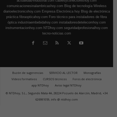
actualidad-industrial.com
cablesyconectoreshoy.com
comunicacionesinalambricashoy.com
Blog de tecnología Wireless
diarioelectronicohoy.com
Empresa Electrónica hoy
Blog de electrónica
práctica
fibraopticahoy.com
Foro técnico para instaladores de fibra
óptica
industriaembebidahoy.com
instaladoresdetelecomhoy.com
instrumentacionhoy.com
NTDhoy.com
seguridadprofesionalhoy.com
tecno-noticias.com
Buzón de sugerencias
SERVICIO AL LECTOR
Monografías
Vídeos formativos
CURSOS técnicos
Foros de electrónica
app NTDhoy
Aviso legal NTDhoy
© NTDhoy, S.L., Segundo Mata 4A, 28224 Pozuelo de Alarcón, Madrid, +34
626981059, info @ ntdhoy.com