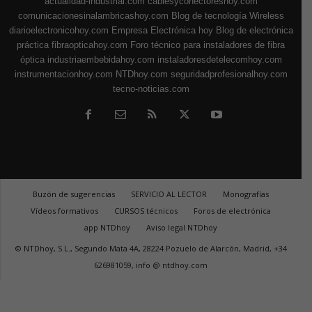
actualidad-industrial.com
cablesyconectoreshoy.com
comunicacionesinalambricashoy.com
Blog de tecnología Wireless
diarioelectronicohoy.com
Empresa Electrónica hoy
Blog de electrónica
práctica
fibraopticahoy.com
Foro técnico para instaladores de fibra
óptica
industriaembebidahoy.com
instaladoresdetelecomhoy.com
instrumentacionhoy.com
NTDhoy.com
seguridadprofesionalhoy.com
tecno-noticias.com
Buzón de sugerencias
SERVICIO AL LECTOR
Monografías
Vídeos formativos
CURSOS técnicos
Foros de electrónica
app NTDhoy
Aviso legal NTDhoy
© NTDhoy, S.L., Segundo Mata 4A, 28224 Pozuelo de Alarcón, Madrid, +34
626981059, info @ ntdhoy.com