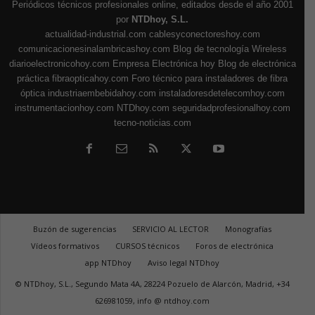
Periódicos técnicos profesionales online, editados desde el año 2001
por
NTDhoy, S.L.
actualidad-industrial.com
cablesyconectoreshoy.com
comunicacionesinalambricashoy.com
Blog de tecnología Wireless
diarioelectronicohoy.com
Empresa Electrónica hoy
Blog de electrónica
práctica
fibraopticahoy.com
Foro técnico para instaladores de fibra
óptica
industriaembebidahoy.com
instaladoresdetelecomhoy.com
instrumentacionhoy.com
NTDhoy.com
seguridadprofesionalhoy.com
tecno-noticias.com
Buzón de sugerencias
SERVICIO AL LECTOR
Monografías
Vídeos formativos
CURSOS técnicos
Foros de electrónica
app NTDhoy
Aviso legal NTDhoy
© NTDhoy, S.L., Segundo Mata 4A, 28224 Pozuelo de Alarcón, Madrid, +34
626981059, info @ ntdhoy.com