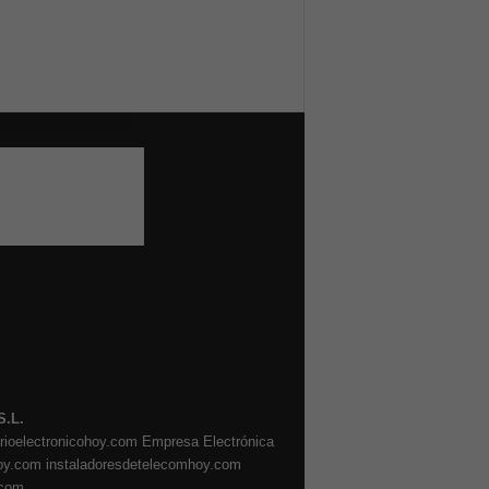
S.L.
arioelectronicohoy.com
Empresa Electrónica
oy.com
instaladoresdetelecomhoy.com
.com