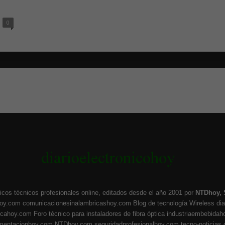
0
icos técnicos profesionales online, editados desde el año 2001 por
NTDhoy, 
hoy.com
comunicacionesinalambricashoy.com
Blog de tecnología Wireless
di
ticahoy.com
Foro técnico para instaladores de fibra óptica
industriaembebidah
umentacionhoy.com
NTDhoy.com
seguridadprofesionalhoy.com
tecno-noticias