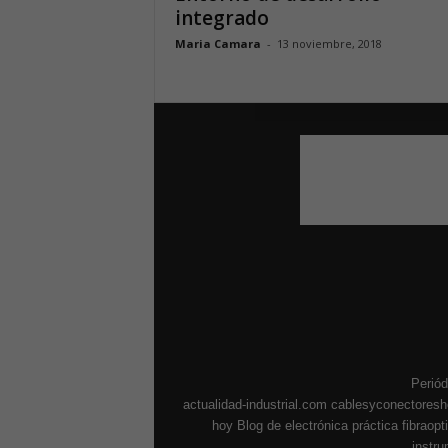
integrado
Maria Camara
-
13 noviembre, 2018
Periód
actualidad-industrial.com
cablesyconectores
hoy
Blog de electrónica práctica
fibraop
instr