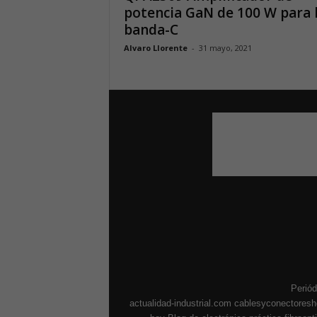
potencia GaN de 100 W para 
banda-C
Alvaro Llorente
-
31 mayo, 2021
Periód
actualidad-industrial.com
cablesyconectores