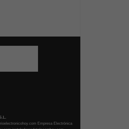
S.L.
arioelectronicohoy.com
Empresa Electrónica