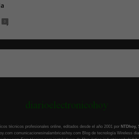
la
0
icos técnicos profesionales online, editados desde el año 2001 por
NTDhoy, 
hoy.com
comunicacionesinalambricashoy.com
Blog de tecnología Wireless
di