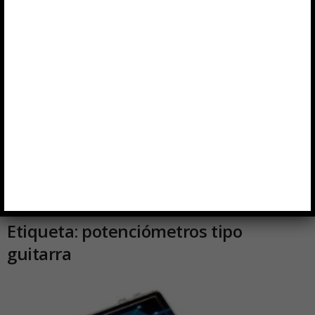
Etiqueta: potenciómetros tipo
guitarra