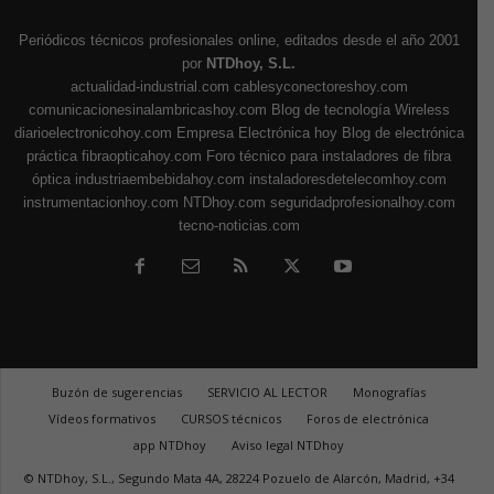
Periódicos técnicos profesionales online, editados desde el año 2001
por
NTDhoy, S.L.
actualidad-industrial.com
cablesyconectoreshoy.com
comunicacionesinalambricashoy.com
Blog de tecnología Wireless
diarioelectronicohoy.com
Empresa Electrónica hoy
Blog de electrónica
práctica
fibraopticahoy.com
Foro técnico para instaladores de fibra
óptica
industriaembebidahoy.com
instaladoresdetelecomhoy.com
instrumentacionhoy.com
NTDhoy.com
seguridadprofesionalhoy.com
tecno-noticias.com
Buzón de sugerencias
SERVICIO AL LECTOR
Monografías
Vídeos formativos
CURSOS técnicos
Foros de electrónica
app NTDhoy
Aviso legal NTDhoy
© NTDhoy, S.L., Segundo Mata 4A, 28224 Pozuelo de Alarcón, Madrid, +34