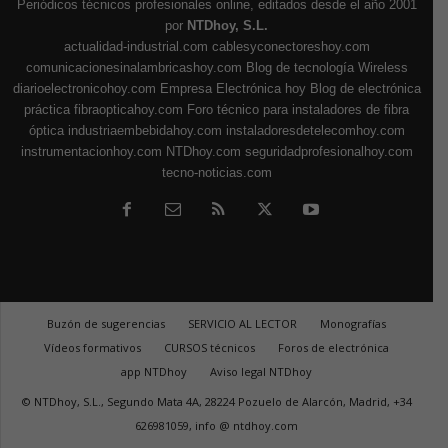
Periódicos técnicos profesionales online, editados desde el año 2001
por
NTDhoy, S.L.
actualidad-industrial.com
cablesyconectoreshoy.com
comunicacionesinalambricashoy.com
Blog de tecnología Wireless
diarioelectronicohoy.com
Empresa Electrónica hoy
Blog de electrónica
práctica
fibraopticahoy.com
Foro técnico para instaladores de fibra
óptica
industriaembebidahoy.com
instaladoresdetelecomhoy.com
instrumentacionhoy.com
NTDhoy.com
seguridadprofesionalhoy.com
tecno-noticias.com
Buzón de sugerencias
SERVICIO AL LECTOR
Monografías
Vídeos formativos
CURSOS técnicos
Foros de electrónica
app NTDhoy
Aviso legal NTDhoy
© NTDhoy, S.L., Segundo Mata 4A, 28224 Pozuelo de Alarcón, Madrid, +34
626981059, info @ ntdhoy.com