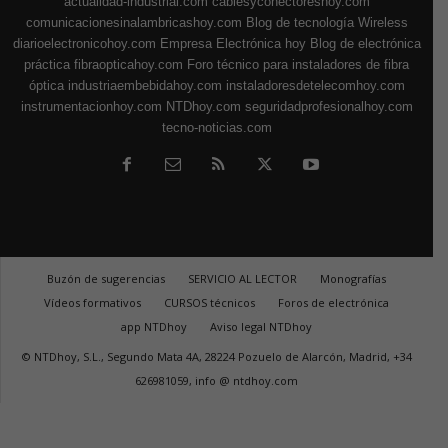
actualidad-industrial.com
cablesyconectoreshoy.com
comunicacionesinalambricashoy.com
Blog de tecnología Wireless
diarioelectronicohoy.com
Empresa Electrónica hoy
Blog de electrónica
práctica
fibraopticahoy.com
Foro técnico para instaladores de fibra
óptica
industriaembebidahoy.com
instaladoresdetelecomhoy.com
instrumentacionhoy.com
NTDhoy.com
seguridadprofesionalhoy.com
tecno-noticias.com
Buzón de sugerencias
SERVICIO AL LECTOR
Monografías
Vídeos formativos
CURSOS técnicos
Foros de electrónica
app NTDhoy
Aviso legal NTDhoy
© NTDhoy, S.L., Segundo Mata 4A, 28224 Pozuelo de Alarcón, Madrid, +34
626981059, info @ ntdhoy.com